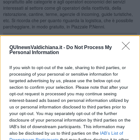
soprattutto alle categorie e agli operatori economici dei servizi
interessati al settore come gli operatori della ricettività, della
ristorazione, cantine, terme, agenzie di incoming, guide turistiche,
etc. Si ricorda che per quanto riguarda la logistica, che è possibile
parcheggiare, in modo gratuito, in Piazzale P.Nenni.
QUInewsValdichiana.it -
Do Not Process My
Personal Information
“Conoscere il profilo dell'ospite che sceglie di soggiornare in un
territorio è la condizione essenziale per costruire un'offerta turistica
adeguata, sostenibile e realmente attrattiva, per questo abbiamo
If you wish to opt-out of the sale, sharing to third parties, or
commissionato al Centro Studi Turistici di Firenze uno studio
processing of your personal or sensitive information for
approfondito su questi aspetti, come comuni dell’Ambito Turistico
targeted advertising by us, please use the below opt-out
Valdichiana Senese. Anche dopo la pandemia, nel turismo stanno
section to confirm your selection. Please note that after your
cambiando i modelli organizzativi, le tipologie di prodotti richiesti, le
opt-out request is processed you may continue seeing
esigenze, le stesse modalità di acquisto e di consumo dei beni e
interest-based ads based on personal information utilized by
dei servizi. Per questo è necessaria una maggiore conoscenza del
us or personal information disclosed to third parties prior to
mercato per facilitare il riposizionamento di tutto il sistema di
your opt-out. You may separately opt-out of the further
offerta” -
commenta Michele Angiolini, Sindaco di
disclosure of your personal information by third parties on the
Montepulciano,
comune capofila dell’Ambito Turistico Valdichiana
IAB’s list of downstream participants. This information may
Senese, che interessa i Comuni di Cetona, Chianciano Terme,
also be disclosed by us to third parties on the
IAB’s List of
Chiusi, Montepulciano, San Casciano dei Bagni, Sarteano,
Downstream Participants
that may further disclose it to other