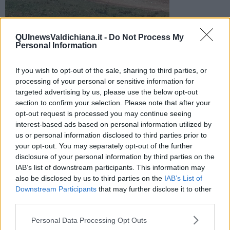
Il minorenne è stato trasportato con Pegaso in codice giallo
QUInewsValdichiana.it -
Do Not Process My
all'ospedale di Careggi. Sul posto anche carabinieri e polizia
Personal Information
municipale
If you wish to opt-out of the sale, sharing to third parties, or
processing of your personal or sensitive information for
targeted advertising by us, please use the below opt-out
section to confirm your selection. Please note that after your
MONTEPULCIANO —
Intervento del 118 dell'Asl Toscana sud est,
opt-out request is processed you may continue seeing
attivato alle 9,41, per un incidente in bicicletta avvenuto in via Pablo
interest-based ads based on personal information utilized by
Neruda a Montepulciano.
us or personal information disclosed to third parties prior to
your opt-out. You may separately opt-out of the further
Ferito un minorenne che è stato trasportato in codice giallo a
disclosure of your personal information by third parties on the
Careggi da Pegaso 2.
IAB’s list of downstream participants. This information may
also be disclosed by us to third parties on the
IAB’s List of
Downstream Participants
that may further disclose it to other
third parties.
Sul posto sono intervenuti anche l'automedica di Nottola,
l'ambulanza della Croce Rossa Italiana di Montepulciano e la
Personal Data Processing Opt Outs
polizia municipale. Allertati i carabinieri.