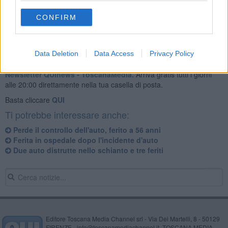
CONFIRM
Data Deletion
Data Access
Privacy Policy
Se vuoi leggere le notizie principali della Toscana iscriviti alla
Newsletter QUInews - ToscanaMedia.
Arriva gratis tutti i giorni
alle 20:00 direttamente nella tua casella di posta.
Basta cliccare
QUI
Ti potrebbe interessare anche:
Perde il controllo dell'auto, ferito a 56 anni
Ferita in ospedale dopo l'incidente d'auto
Due auto distrutte nello schianto e tre feriti
Editore Toscana Media Channel srl - Via Dei Martelli, 8 - 50129
FIRENZE - info@toscanamediachannel.it. TOSCANA MEDIA