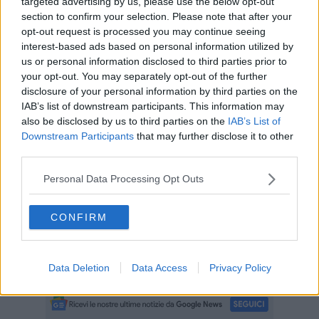
targeted advertising by us, please use the below opt-out
attenzione ai temi sociali, del lavoro e del mondo giovanile. Tra le
section to confirm your selection. Please note that after your
tematiche discusse quella della necessità di
mettere
opt-out request is processed you may continue seeing
maggiormente in rete il sistema degli assistenti sociali
interest-based ads based on personal information utilized by
comunali con la caritas diocesana
per offrire una risposta più
us or personal information disclosed to third parties prior to
efficace e concreta alle nuove emergenze sociali.
your opt-out. You may separately opt-out of the further
disclosure of your personal information by third parties on the
IAB’s list of downstream participants. This information may
also be disclosed by us to third parties on the
IAB’s List of
I sindaci hanno evidenziato anche il crescente numero degli sfratti
Downstream Participants
that may further disclose it to other
e con il cardinale hanno proposto possibili collaborazioni con la
third parties.
diocesi per trovare nuove soluzioni abitative. Molto sentita dai primi
cittadini anche la problematica legata alla
valorizzazione dello
Personal Data Processing Opt Outs
scalo ferroviario di Chiusi per un ulteriore rilancio del sistema
turistico e termale.
CONFIRM
Il cardinale da parte sua ha ribadito l'assoluta disponibilità della
diocesi per continuare con i parroci, la caritas diocesana e gli uffici
di curia la collaborazione fattiva e costante con i sindaci per il bene
e la crescita delle comunità.
Data Deletion
Data Access
Privacy Policy