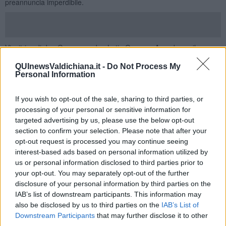
preannuncia imperdibile.
Vincitrice di due Grammy e due Latin Grammy Award, con il suo
nuovo album "Quietude", la cantante, compositrice e arrangiatrice
QUInewsValdichiana.it -
Do Not Process My
Eliane Elias
(piano e voce) guida il pubblico alla scoperta delle sue
Personal Information
radici brasiliane.
Un viaggio che sposa la sensualità della sua voce ad un
If you wish to opt-out of the sale, sharing to third parties, or
indiscutibile virtuosismo strumentale e che si avvale del contributo
processing of your personal or sensitive information for
di tre musicisti strepitosi come
Marc Johnson
(contrabbasso),
targeted advertising by us, please use the below opt-out
Leandro Pellegrino
(chitarra) e
Rafael Barata
(batteria).
section to confirm your selection. Please note that after your
Il festival prosegue poi mercoledì
19 luglio
nella
Fortezza
opt-out request is processed you may continue seeing
medioevale di Montalcino dove sarà protagonista la
Mike Stern
interest-based ads based on personal information utilized by
Band
. Geniale ed eclettico Stern, che è uno dei chitarristi fusion più
us or personal information disclosed to third parties prior to
conosciuti ed apprezzati al mondo, salirà sul palco di
Jazz and
your opt-out. You may separately opt-out of the further
Wine
con un vero e proprio “dream team” di musicisti composto da
disclosure of your personal information by third parties on the
Lemi Stern
(chitarra elettrica, ngoni, voce),
Bob Franceschini
IAB’s list of downstream participants. This information may
(sax),
Jimmy Haslip
(basso elettrico) e
Dennis Chambers
also be disclosed by us to third parties on the
IAB’s List of
(batteria).
Downstream Participants
that may further disclose it to other
Sempre la Fortezza di Montalcino,
giovedì 20 luglio
, accoglie
third parties.