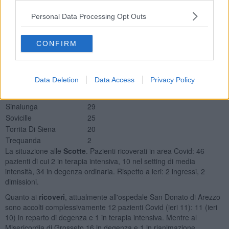
Poggibonsi
46
Radda In Chianti
1
Personal Data Processing Opt Outs
Radicofani
2
Rapolano Terme
6
CONFIRM
San Casciano Dei Bagni
3
San Gimignano
9
San Quirico D'Orcia
1
Data Deletion
Data Access
Privacy Policy
Sarteano
3
Siena
255
Sinalunga
29
Sovicille
25
Torrita Di Siena
20
Trequanda
2
La situazione alle
Scotte
. Pazienti ricoverati in area Covid: 46
pazienti di cui 2 in terapia intensiva, 10 nel setting di media
intensità, 34 in degenza ordinaria. Rispetto a ieri: 2 ingressi, 2
dimissioni.
Quanto ai
ricoveri
, attualmente all'ospedale San Donato di Arezzo
sono accolti complessivamente 12 pazienti Covid (ieri 11): 11 (ieri
10) in reparto di degenza e 1 in terapia intensiva. Mentre al
Misericordia di Grosseto 16 in degenza e 1 in rianimazione.