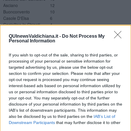
Asciano
12
Buonconvento
10
Casole D'Elsa
6
Castellina In Chianti
4
Castelnuovo Berardenga
26
QUInewsValdichiana.it -
Do Not Process My
Castiglione D'Orcia
6
Personal Information
Cetona
8
Chianciano Terme
9
If you wish to opt-out of the sale, sharing to third parties, or
Chiusdino
2
processing of your personal or sensitive information for
Chiusi
19
targeted advertising by us, please use the below opt-out
Colle Di Val D'Elsa
42
section to confirm your selection. Please note that after your
Gaiole In Chianti
4
opt-out request is processed you may continue seeing
Montalcino
8
interest-based ads based on personal information utilized by
Montepulciano
27
us or personal information disclosed to third parties prior to
Monteriggioni
34
your opt-out. You may separately opt-out of the further
Monteroni D'Arbia
15
disclosure of your personal information by third parties on the
Monticiano
5
IAB’s list of downstream participants. This information may
Murlo
6
also be disclosed by us to third parties on the
IAB’s List of
Piancastagnaio
2
Downstream Participants
that may further disclose it to other
Pienza
2
third parties.