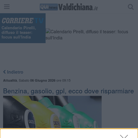
Calendario Pirelli,
diffuso il teaser:
focus sull'India
Indietro
,
Sabato
ore 09:15
Attualità
06 Giugno 2026
Benzina, gasolio, gpl, ecco dove risparmiare