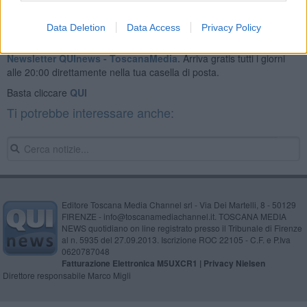
Data Deletion
Data Access
Privacy Policy
Se vuoi leggere le notizie principali della Toscana iscriviti alla
Newsletter QUInews - ToscanaMedia.
Arriva gratis tutti i giorni
alle 20:00 direttamente nella tua casella di posta.
Basta cliccare
QUI
Ti potrebbe interessare anche:
Editore Toscana Media Channel srl - Via Dei Martelli, 8 - 50129
FIRENZE - info@toscanamediachannel.it. TOSCANA MEDIA
NEWS quotidiano on line registrato presso il Tribunale di Firenze
al n. 5935 del 27.09.2013. Iscrizione ROC 22105 - C.F. e P.Iva
0620787048
Fatturazione Elettronica M5UXCR1 |
Privacy Nielsen
Direttore responsabile Marco Migli