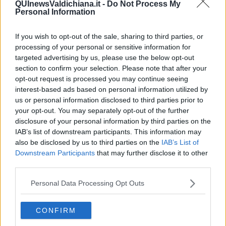
QUInewsValdichiana.it -
Do Not Process My
Personal Information
If you wish to opt-out of the sale, sharing to third parties, or
processing of your personal or sensitive information for
Ecco l'elenco dei prezzi del carburante in provincia di Siena.
Comune per comune gli impianti più economici dove fare
targeted advertising by us, please use the below opt-out
rifornimento.
section to confirm your selection. Please note that after your
opt-out request is processed you may continue seeing
interest-based ads based on personal information utilized by
us or personal information disclosed to third parties prior to
your opt-out. You may separately opt-out of the further
disclosure of your personal information by third parties on the
PROVINCIA DI SIENA —
Questi i prezzi dei carburanti
rilevati al
IAB’s list of downstream participants. This information may
giorno 06 June 2026
dal
Ministero dello sviluppo economico
also be disclosed by us to third parties on the
IAB’s List of
Downstream Participants
that may further disclose it to other
third parties.
Personal Data Processing Opt Outs
CONFIRM