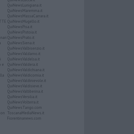
QuiNewsLunigiana.it
QuiNewsMaremma.it
QuiNewsMassaCarrara.it
ATTE
QuiNewsMugello.it
QuiNewsPisa.it
QuiNewsPistoia.it
nari
QuiNewsPrato.it
a
QuiNewsSiena.it
QuiNewsValbisenzio.it
QuiNewsValdarno.it
i
QuiNewsValdelsa.it
o e
QuiNewsValdera.it
QuiNewsValdichiana.it
lla
QuiNewsValdicornia.it
QuiNewsValdinievole.it
QuiNewsValdisieve.it
QuiNewsValtiberina.it
QuiNewsVersilia.it
QuiNewsVolterra.it
QuiNewsTango.com
Don
ToscanaMediaNews.it
Fiorentinanews.com