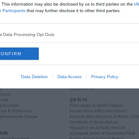
. This information may also be disclosed by us to third parties on the
IA
Participants
that may further disclose it to other third parties.
l Data Processing Opt Outs
CONFIRM
EGORIE
RUBRICHE
naca
Le notizie di oggi
tica
Più Letti della settimana
alità
Più Letti del mese
Data Deletion
Data Access
Privacy Policy
nomia
Archivio Notizie
ura
Persone
rt
Toscani in TV
tacoli
rviste
QUI BLOG
nion Leader
Disincantato di Adolfo Santoro
rese & Professioni
Incontri d'arte di Riccardo Ferrucci
grammazione Cinema
Racconti della domenica di Marco Celat
Sorridendo di Nicola Belcari
Vignaioli e vini di Nadio Stronchi
MUNI
Le pregiate penne di Pierantonio Pardi
iglion Fiorentino
Pagine allegre di Gianni Micheli