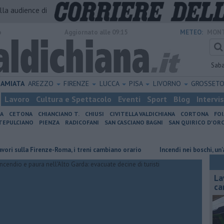
alla audience di
o
Aggiornato alle 09:15
METEO:
MONT
Sab
AMIATA
AREZZO
FIRENZE
LUCCA
PISA
LIVORNO
GROSSET
Lavoro
Cultura e Spettacolo
Eventi
Sport
Blog
Intervi
IA
CETONA
CHIANCIANO T.
CHIUSI
CIVITELLA VALDICHIANA
CORTONA
FO
EPULCIANO
PIENZA
RADICOFANI
SAN CASCIANO BAGNI
SAN QUIRICO D'ORC
lla Firenze-Roma, i treni cambiano orario
Incendi nei boschi, un'altra g
La
ca