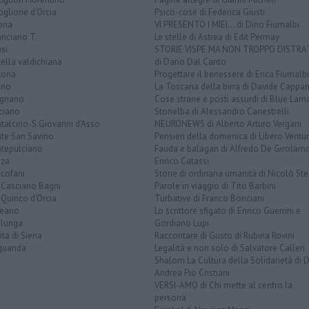
iglione d'Orcia
Psico-cose di Federica Giusti
ona
VI PRESENTO I MIEI... di Dino Fiumalbi
anciano T.
Le stelle di Astrea di Edit Permay
si
STORIE VISPE MA NON TROPPO DISTR
tella valdichiana
di Dario Dal Canto
tona
Progettare il benessere di Erica Fiumalbi
ano
La Toscana della birra di Davide Cappan
ignano
Cose strane e posti assurdi di Blue Lam
ciano
Storielba di Alessandro Canestrelli
talcino-S.Giovanni d'Asso
NEURONEWS di Alberto Arturo Vergani
te San Savino
Pensieri della domenica di Libero Ventur
tepulciano
Fauda e balagan di Alfredo De Girolam
nza
Enrico Catassi
icofani
Storie di ordinaria umanità di Nicolò Ste
 Casciano Bagni
Parole in viaggio di Tito Barbini
Quirico d'Orcia
Turbative di Franco Bonciani
teano
Lo scrittore sfigato di Enrico Guerrini e
alunga
Gordiano Lupi
ita di Siena
Raccontare di Gusto di Rubina Rovini
quanda
Legalità e non solo di Salvatore Calleri
Shalom La Cultura della Solidarietà di 
Andrea Pio Cristiani
VERSI-AMO di Chi mette al centro la
persona