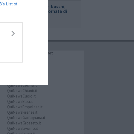
B’s List of
Incendi nei boschi,
un'altra giornata di
fuoco
IL NETWORK QuiNews.net
QuiNewsAbetone.it
QuiNewsAmiata.it
QuiNewsAnimali.it
QuiNewsArezzo.it
QuiNewsCasentino.it
QuiNewsCecina.it
QuiNewsChianti.it
QuiNewsCuoio.it
QuiNewsElba.it
QuiNewsEmpolese.it
i
QuiNewsFirenze.it
QuiNewsGarfagnana.it
QuiNewsGrosseto.it
QuiNewsLivorno.it
QuiNewsLucca.it