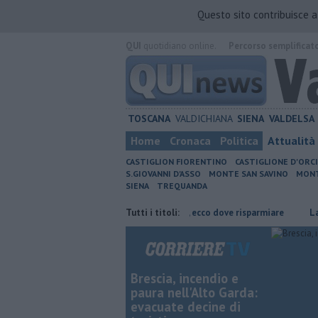
Questo sito contribuisce 
QUI
quotidiano online.
Percorso semplificat
TOSCANA
VALDICHIANA
SIENA
VALDELSA
Home
Cronaca
Politica
Attualità
CASTIGLION FIORENTINO
CASTIGLIONE D'ORC
S.GIOVANNI D'ASSO
MONTE SAN SAVINO
MONT
SIENA
TREQUANDA
e risparmiare
​Benzina, gasolio, gpl, ecco dove risparmiare
Tutti i titoli:
Lavori su
Brescia, incendio e
paura nell'Alto Garda:
evacuate decine di