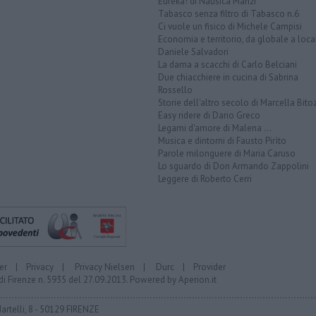
Eureka! di Nausica Manzi
Tabasco senza filtro di Tabasco n.6
Ci vuole un fisico di Michele Campisi
Economia e territorio, da globale a loca
Daniele Salvadori
La dama a scacchi di Carlo Belciani
Due chiacchiere in cucina di Sabrina
Rossello
Storie dell'altro secolo di Marcella Bito
Easy ridere di Dario Greco
Legami d'amore di Malena ...
Musica e dintorni di Fausto Pirìto
Parole milonguere di Maria Caruso
Lo sguardo di Don Armando Zappolini
Leggere di Roberto Cerri
er
|
Privacy
|
Privacy Nielsen
|
Durc
|
Provider
di Firenze n. 5935 del 27.09.2013. Powered by
Aperion.it
Martelli, 8 - 50129 FIRENZE