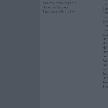
Monica Nocciolini, Paolo
Cast
Nocentini, Gabriele
Cet
Santarnecchi, Paola Silvi.
Chi
Chiu
Civi
Cor
Foi
Luc
Mar
Mon
Mon
Mon
Pie
Rad
San
San 
Sar
Sin
Torr
Tre