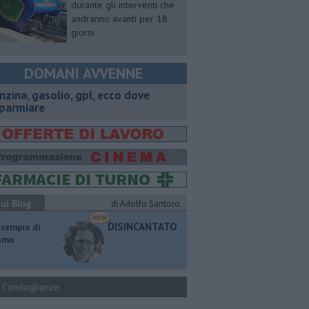
durante gli interventi che
andranno avanti per 18
giorni
DOMANI AVVENNE
enzina, gasolio, gpl, ecco dove
sparmiare
ui Blog
di Adolfo Santoro
DISINCANTATO
esempio di
ismo
Condoglianze