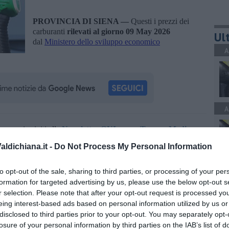
PROVINCIA DI SIENA —
Questi i prezzi dei
carburanti
rilevati al giorno 09 May 2026
Ult
dal
Ministero dello sviluppo economico
A
A
oscana iscriviti alla
Newsletter QUInews - ToscanaMedia.
amente nella tua casella di posta.
ldichiana.it -
Do Not Process My Personal Information
A
to opt-out of the sale, sharing to third parties, or processing of your per
formation for targeted advertising by us, please use the below opt-out s
r selection. Please note that after your opt-out request is processed y
eing interest-based ads based on personal information utilized by us or
ero dello sviluppo economico
disclosed to third parties prior to your opt-out. You may separately opt-
losure of your personal information by third parties on the IAB’s list of
C