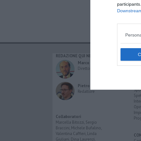
participants
Downstream 
Persona
REDAZIONE QUI NEWS
CAT
Cro
Marco Migli
Poli
Direttore Responsabile
Attu
Eco
Cult
Pietro Mattonai
Spo
Redattore
Spet
Inte
Opi
Imp
Collaboratori
Pro
Marcella Bitozzi, Sergio
Braccini, Michele Bufalino,
Valentina Caffieri, Linda
CO
Giuliani, Dina Laurenzi,
Cast