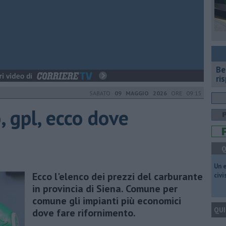
​B
ri
SABATO
09 MAGGIO 2026
ORE 09:15
, gpl, ecco dove
Q
​Un 
Ecco l'elenco dei prezzi del carburante
civ
in provincia di Siena. Comune per
comune gli impianti più economici
QUI
dove fare rifornimento.