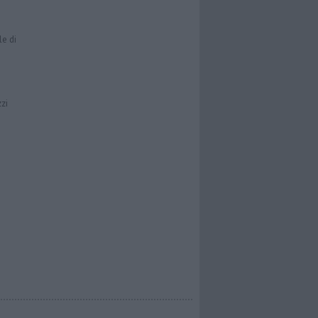
le di
zzi