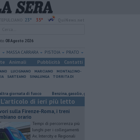
23°
35°
EPULCIANO
QuiNews.net
ato
08 Agosto 2026
O
MASSA CARRARA
PISTOIA
PRATO
ste
Animali
Pubblicità
Contatti
IANO
LUCIGNANO
MARCIANO
MONTALCINO-
IA
SARTEANO
SINALUNGA
TORRITA DI
iornata di fuoco
​Benzina, gasolio, gpl, ecco dove risparmiare
​Benzi
L'articolo di ieri più letto
vori sulla Firenze-Roma, i treni
mbiano orario
Tempi di percorrenza più
lunghi per i collegamenti
Av, Intercity e Regionali