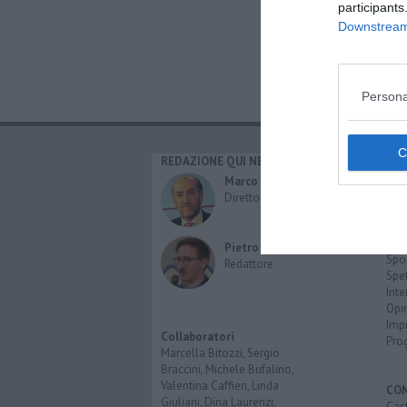
participants
Downstream 
Persona
REDAZIONE QUI NEWS
CAT
Cro
Marco Migli
Poli
Direttore Responsabile
Attu
Eco
Cult
Pietro Mattonai
Spo
Redattore
Spet
Inte
Opi
Imp
Collaboratori
Pro
Marcella Bitozzi, Sergio
Braccini, Michele Bufalino,
Valentina Caffieri, Linda
CO
Giuliani, Dina Laurenzi,
Cast