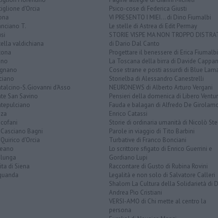
iglione d'Orcia
Psico-cose di Federica Giusti
ona
VI PRESENTO I MIEI... di Dino Fiumalbi
anciano T.
Le stelle di Astrea di Edit Permay
si
STORIE VISPE MA NON TROPPO DISTR
tella valdichiana
di Dario Dal Canto
tona
Progettare il benessere di Erica Fiumalbi
ano
La Toscana della birra di Davide Cappan
ignano
Cose strane e posti assurdi di Blue Lam
ciano
Storielba di Alessandro Canestrelli
talcino-S.Giovanni d'Asso
NEURONEWS di Alberto Arturo Vergani
te San Savino
Pensieri della domenica di Libero Ventur
tepulciano
Fauda e balagan di Alfredo De Girolam
nza
Enrico Catassi
icofani
Storie di ordinaria umanità di Nicolò Ste
 Casciano Bagni
Parole in viaggio di Tito Barbini
Quirico d'Orcia
Turbative di Franco Bonciani
teano
Lo scrittore sfigato di Enrico Guerrini e
alunga
Gordiano Lupi
ita di Siena
Raccontare di Gusto di Rubina Rovini
quanda
Legalità e non solo di Salvatore Calleri
Shalom La Cultura della Solidarietà di 
Andrea Pio Cristiani
VERSI-AMO di Chi mette al centro la
persona