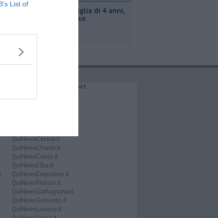
B’s List of
Uccise la figlia di 4 anni,
è scomparso
IL NETWORK QuiNews.net
QuiNewsAbetone.it
QuiNewsAmiata.it
QuiNewsAnimali.it
QuiNewsArezzo.it
QuiNewsCasentino.it
QuiNewsCecina.it
QuiNewsChianti.it
QuiNewsCuoio.it
QuiNewsElba.it
i
QuiNewsEmpolese.it
QuiNewsFirenze.it
QuiNewsGarfagnana.it
QuiNewsGrosseto.it
QuiNewsLivorno.it
QuiNewsLucca.it