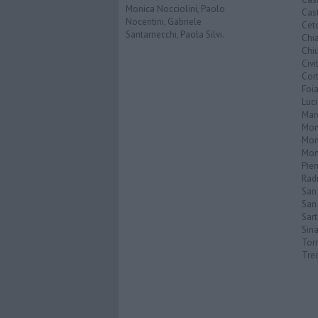
Monica Nocciolini, Paolo
Cast
Nocentini, Gabriele
Cet
Santarnecchi, Paola Silvi.
Chi
Chiu
Civi
Cor
Foi
Luc
Mar
Mon
Mon
Mon
Pie
Rad
San
San 
Sar
Sin
Torr
Tre