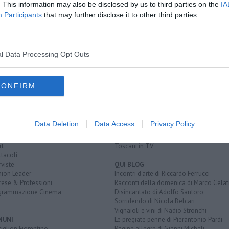
. This information may also be disclosed by us to third parties on the
IA
Participants
that may further disclose it to other third parties.
l Data Processing Opt Outs
CONFIRM
EGORIE
RUBRICHE
naca
Le notizie di oggi
tica
Più Letti della settimana
alità
Più Letti del mese
Data Deletion
Data Access
Privacy Policy
nomia
Archivio Notizie
ura
Persone
rt
Toscani in TV
tacoli
rviste
QUI BLOG
nion Leader
Incontri d'arte di Riccardo Ferrucci
rese & Professioni
Racconti della domenica di Marco Celat
grammazione Cinema
Disincantato di Adolfo Santoro
Sorridendo di Nicola Belcari
Vignaioli e vini di Nadio Stronchi
MUNI
Le pregiate penne di Pierantonio Pardi
iglion Fiorentino
Pagine allegre di Gianni Micheli