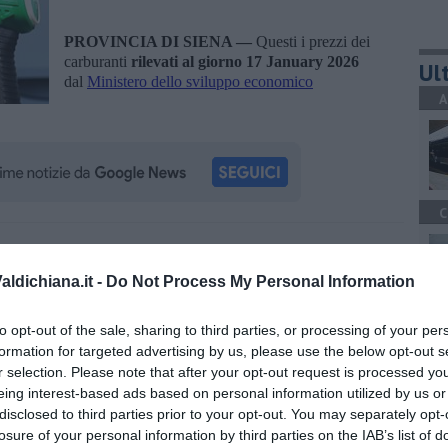
PROVINCIA DI SIENA —
Questi i prezzi dei
carburanti
rilevati al giorno 17 January 2026
Ult
dal
Ministero dello sviluppo economico
A
C
oscana iscriviti alla
Newsletter QUInews - ToscanaMedia.
amente nella tua casella di posta.
ldichiana.it -
Do Not Process My Personal Information
A
to opt-out of the sale, sharing to third parties, or processing of your per
formation for targeted advertising by us, please use the below opt-out s
r selection. Please note that after your opt-out request is processed y
eing interest-based ads based on personal information utilized by us or
ero dello sviluppo economico
disclosed to third parties prior to your opt-out. You may separately opt-
losure of your personal information by third parties on the IAB’s list of
C