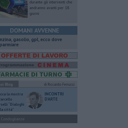
durante gli interventi che
andranno avanti per 18
giorni
DOMANI AVVENNE
enzina, gasolio, gpl, ecco dove
sparmiare
ui Blog
di Riccardo Ferrucci
INCONTRI
ucca la mostra
D'ARTE
Marcello
selli “Dialoghi
la città"
Condoglianze