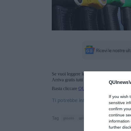
Se vuoi leggere le notizie principali della T
Arriva gratis tutti i giorni alle 20:00 dirett
QUInewsVa
Basta cliccare
QUI
If you wish 
Ti potrebbe interessare anche:
sensitive in
confirm you
continue se
Tag
gasolio
gpl
provincia di siena
minist
information 
further disc