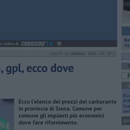
​B
ri
SABATO
17 GENNAIO 2026
ORE 09:15
, gpl, ecco dove
Q
A L
Ecco l'elenco dei prezzi del carburante
di 
Scar
in provincia di Siena. Comune per
con 
comune gli impianti più economici
QUI
dove fare rifornimento.