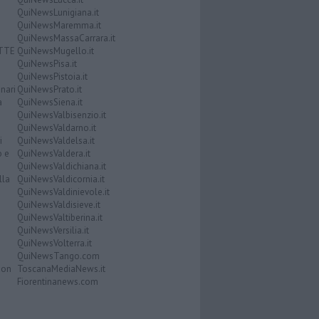
QuiNewsLunigiana.it
QuiNewsMaremma.it
QuiNewsMassaCarrara.it
ATTE
QuiNewsMugello.it
QuiNewsPisa.it
QuiNewsPistoia.it
nari
QuiNewsPrato.it
a
QuiNewsSiena.it
QuiNewsValbisenzio.it
QuiNewsValdarno.it
i
QuiNewsValdelsa.it
o e
QuiNewsValdera.it
QuiNewsValdichiana.it
lla
QuiNewsValdicornia.it
QuiNewsValdinievole.it
QuiNewsValdisieve.it
QuiNewsValtiberina.it
QuiNewsVersilia.it
QuiNewsVolterra.it
QuiNewsTango.com
Don
ToscanaMediaNews.it
Fiorentinanews.com