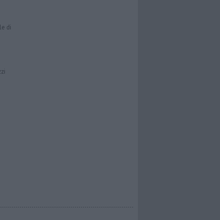
le di
zzi