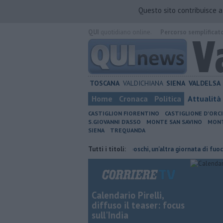
Questo sito contribuisce 
QUI
quotidiano online.
Percorso semplificat
TOSCANA
VALDICHIANA
SIENA
VALDELSA
Home
Cronaca
Politica
Attualità
CASTIGLION FIORENTINO
CASTIGLIONE D'ORC
S.GIOVANNI D'ASSO
MONTE SAN SAVINO
MONT
SIENA
TREQUANDA
reni cambiano orario
Incendi nei boschi, un'altra giornata di fuoco
Tutti i titoli:
Calendario Pirelli,
diffuso il teaser: focus
sull'India