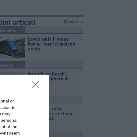
imi articoli
Vedi tutti
ttualità
Lavori sulla Firenze-
Roma, i treni cambiano
orario
ronaca
Incendi nei boschi,
un'altra giornata di
fuoco
ttualità
sonal or
ection to
Autovelox, se la
banchina è stretta la
ou may
multa è nulla
 personal
out of the
 downstream
ronaca