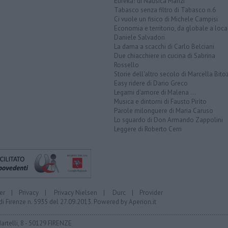
Eureka! di Nausica Manzi
Tabasco senza filtro di Tabasco n.6
Ci vuole un fisico di Michele Campisi
Economia e territorio, da globale a loca
Daniele Salvadori
La dama a scacchi di Carlo Belciani
Due chiacchiere in cucina di Sabrina
Rossello
Storie dell'altro secolo di Marcella Bito
Easy ridere di Dario Greco
Legami d'amore di Malena ...
Musica e dintorni di Fausto Pirìto
Parole milonguere di Maria Caruso
Lo sguardo di Don Armando Zappolini
Leggere di Roberto Cerri
er
|
Privacy
|
Privacy Nielsen
|
Durc
|
Provider
di Firenze n. 5935 del 27.09.2013. Powered by
Aperion.it
Martelli, 8 - 50129 FIRENZE