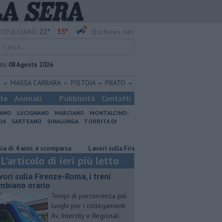
22°
35°
EPULCIANO
QuiNews.net
ato
08 Agosto 2026
O
MASSA CARRARA
PISTOIA
PRATO
ste
Animali
Pubblicità
Contatti
IANO
LUCIGNANO
MARCIANO
MONTALCINO-
IA
SARTEANO
SINALUNGA
TORRITA DI
4 anni, è scomparso
Lavori sulla Firenze-Roma, i treni cambiano orario
L'articolo di ieri più letto
vori sulla Firenze-Roma, i treni
mbiano orario
Tempi di percorrenza più
lunghi per i collegamenti
Av, Intercity e Regionali