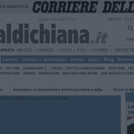
alla audience di
o
Aggiornato alle 17:15
METEO:
MONT
Sab
AMIATA
AREZZO
FIRENZE
LUCCA
PISA
LIVORNO
GROSSET
Lavoro
Cultura e Spettacolo
Eventi
Sport
Blog
Intervi
IA
CETONA
CHIANCIANO T.
CHIUSI
CIVITELLA VALDICHIANA
CORTONA
FO
EPULCIANO
PIENZA
RADICOFANI
SAN CASCIANO BAGNI
SAN QUIRICO D'ORC
Autovelox, se la banchina è stretta la multa è nulla
Uccise la figlia di 
La
ca