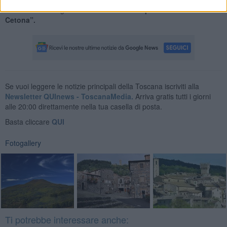
laboratori dell’artigianato alimentare dei “
Sapori del Monte
Cetona”.
Se vuoi leggere le notizie principali della Toscana iscriviti alla
Newsletter QUInews - ToscanaMedia.
Arriva gratis tutti i giorni
alle 20:00 direttamente nella tua casella di posta.
Basta cliccare
QUI
Fotogallery
Ti potrebbe interessare anche: