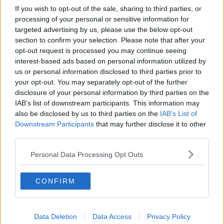
L’atto della firma è avvenuto nel luogo simbolo del progetto di
If you wish to opt-out of the sale, sharing to third parties, or
rilancio del Monte Cetona, ovver
o Fontevetriana,
il borgo rurale
processing of your personal or sensitive information for
più vicino alla vetta.
targeted advertising by us, please use the below opt-out
L’impegno assunto dai quattro primi cittadini è quello di tutelare e
section to confirm your selection. Please note that after your
far conoscere il territorio del Monte Cetona, innestando un circuito
opt-out request is processed you may continue seeing
virtuoso tra cultura, natura ed economia locale.
interest-based ads based on personal information utilized by
us or personal information disclosed to third parties prior to
your opt-out. You may separately opt-out of the further
disclosure of your personal information by third parties on the
“È stato un passaggio naturale - affermano i sindaci
Roberto
IAB’s list of downstream participants. This information may
Cottini, Agnese Carletti, Francesco Landi e Francesco
also be disclosed by us to third parties on the
IAB’s List of
Fabbrizzi
-. Le nostre comunità sono legate da sempre da rapporti
Downstream Participants
that may further disclose it to other
familiari, di amicizia, di lavoro. I siti archeologici e i nostri musei
third parties.
raccontano di legami stretti da sempre. Si condividono le stesse
pratiche agronomiche e i prodotti tradizionali locali frutto della
Personal Data Processing Opt Outs
nostra ambita terra”.
L’obiettivo dichiarato è “
lavorare sempre più uniti alla
CONFIRM
valorizzazione del Monte Cetona
che, d’ora in poi, sarà all’ordine
del giorno anche nelle politiche di promozione degli ambiti turistici
della Valdichiana Senese e della Val d’Orcia”. Si parte con la
mappatura dei sentieri escursionistici sul monte partendo dalle
Data Deletion
Data Access
Privacy Policy
piazze dei borghi in un itinerario che comprende anche aziende e