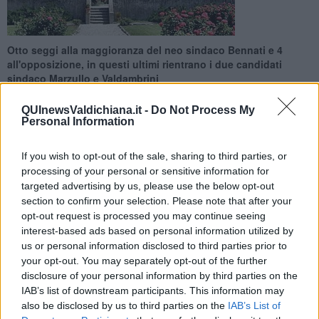
Otto seggi alla maggioranza del neo sindaco Bennati e 4
all'opposizione, in questi ultimi rientrano i due candidati
sindaco Marzullo e Valdambrini
QUInewsValdichiana.it -
Do Not Process My
Personal Information
If you wish to opt-out of the sale, sharing to third parties, or
MONTE SAN SAVINO —
Il nuovo sindaco di Monte San
processing of your personal or sensitive information for
Savino
Gianni Bennati
con la lista civica "52048 Rinasci"
targeted advertising by us, please use the below opt-out
sostenuta dal centrodestra ha vinto sul centrosinistra per appena
section to confirm your selection. Please note that after your
12 voti. Un esito arrivato sul filo del rasoio, dopo uno spoglio durato
opt-out request is processed you may continue seeing
poco più di due ore ma ricco di colpi di scena. Una sfida, appunto,
interest-based ads based on personal information utilized by
all'ultimo voto.
us or personal information disclosed to third parties prior to
Ecco quindi la composizione del
nuovo Consiglio comunale.
your opt-out. You may separately opt-out of the further
disclosure of your personal information by third parties on the
IAB’s list of downstream participants. This information may
also be disclosed by us to third parties on the
IAB’s List of