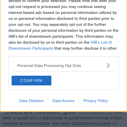
section to confirm your selection. Please note that after your
ha attivamente partecipato:
opt-out request is processed you may continue seeing
“L’auspicio finale è che si possa giungere, in questa XVII legislatura,
interest-based ads based on personal information utilized by
all’approvazione di una riforma della disciplina delle autorità di
us or personal information disclosed to third parties prior to
controllo, in modo da determinare le condizioni per valutare ciò che
your opt-out. You may separately opt-out of the further
non ha funzionato e perché. Il sistema bancario non è credibile se
disclosure of your personal information by third parties on the
non offre precise garanzie ai risparmiatori e a tal fine non è
IAB’s list of downstream participants. This information may
sufficiente un fondo di garanzia, se mancano tutte le garanzie di
also be disclosed by us to third parties on the
IAB’s List of
trasparenza e tutela sia della gestione dei risparmi, che del posto di
Downstream Participants
that may further disclose it to other
lavoro. A tal fine, con il presente disegno di legge, si procede alla
third parties.
istituzione di una Commissione parlamentare di inchiesta
sull’operato della Banca MPS, della fondazione MPS, e,
Personal Data Processing Opt Outs
conseguentemente, della Consob e della Banca d’Italia per quanto
concerne MPS.
Compito della Commissione di inchiesta
sarà altresì
quello di verificare le responsabilità per evitare che fatti di così
CONFIRM
grande rilevanza non abbiamo più a ripetersi.”
Data Deletion
Data Access
Privacy Policy
“
La Banca MPS – concludono i grillini -
come abbiamo più volte
detto in questi anni, è stata preda di questi famelici comitati d’affari,
travestiti da forze politiche, che hanno dilapidato senza pietà un