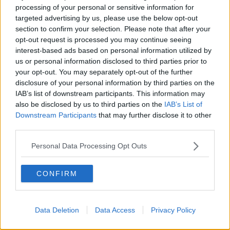
che organizzano i corsi Afa.
processing of your personal or sensitive information for
Secondo i dati snocciolati durante l’incontro, la Valdichiana aretina
targeted advertising by us, please use the below opt-out
mostra tassi di adesione interessanti, fra i migliori in provincia di
section to confirm your selection. Please note that after your
Arezzo, ma anche a livello di Asl Toscana sud est. I risultati sono
opt-out request is processed you may continue seeing
dovuti al buon collegamento fra la medicina generale, l’ortopedia
interest-based ads based on personal information utilized by
ospedaliera e le amministrazioni comunali (tutte aderiscono ai
us or personal information disclosed to third parties prior to
progetti Afa).
Lo scorso semestre hanno partecipato oltre 650
your opt-out. You may separately opt-out of the further
persone che in rapporto alla popolazione con più di 65 anni
disclosure of your personal information by third parties on the
rappresentano il tasso di adesione più alto di tutta la
IAB’s list of downstream participants. This information may
provincia
. L’incontro è stato aperto dal presidente Auser Ivo
also be disclosed by us to third parties on the
IAB’s List of
Calzolari, presidente Centro sociale Terontola, quindi la relazione di
Downstream Participants
that may further disclose it to other
Stefano Zucchini, direttore Riabilitazione funzionale Asl per la zona
third parties.
distretto e del dottor Ludovico Panarella, direttore Uosd Ortopedia
e traumatologia dell’Ospedale di Fratta.
Personal Data Processing Opt Outs
CONFIRM
«Fare attività fisica adattata è un modo per migliorare la propria
vita quotidiana -
ha affermato Lucia Lupetti, assessore alle
Politiche sociali del Comune di Cortona
- con 13 corsi attivati
Data Deletion
Data Access
Privacy Policy
(compreso quello acquatico alla piscina comunale), Cortona si
afferma come uno dei territori più sensibili, il merito è delle