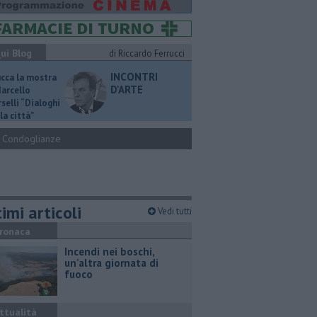
ui Blog
di Riccardo Ferrucci
INCONTRI
ucca la mostra
D'ARTE
Marcello
selli “Dialoghi
la città"
Condoglianze
imi articoli
Vedi tutti
ronaca
Incendi nei boschi,
un'altra giornata di
fuoco
ttualità