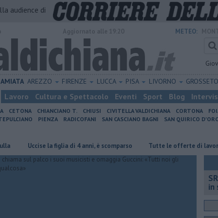
alla audience di
o
Aggiornato alle 19:20
METEO:
MONT
Gio
AMIATA
AREZZO
FIRENZE
LUCCA
PISA
LIVORNO
GROSSET
Lavoro
Cultura e Spettacolo
Eventi
Sport
Blog
Intervi
IA
CETONA
CHIANCIANO T.
CHIUSI
CIVITELLA VALDICHIANA
CORTONA
FO
EPULCIANO
PIENZA
RADICOFANI
SAN CASCIANO BAGNI
SAN QUIRICO D'ORC
Uccise la figlia di 4 anni, è scomparso
​Tutte le offerte di lavoro in pr
SR
in