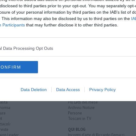
disclosed to third parties prior to your opt-out. You may separately opt-
losure of your personal information by third parties on the IAB’s list of
. This information may also be disclosed by us to third parties on the
IA
ecciarossa
Participants
that may further disclose it to other third parties.
trusca
i aperte
l Data Processing Opt Outs
ria italiana
trenitalia
ferrovie dello stato
CONFIRM
EGORIE
RUBRICHE
Data Deletion
Data Access
Privacy Policy
naca
Le notizie di oggi
tica
Più Letti della settimana
alità
Più Letti del mese
nomia
Archivio Notizie
ura
Persone
rt
Toscani in TV
tacoli
rviste
QUI BLOG
nion Leader
Incontri d'arte di Riccardo Ferrucci