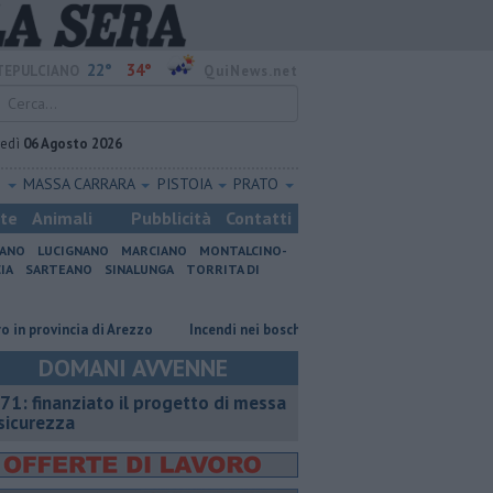
22°
34°
EPULCIANO
QuiNews.net
vedì
06 Agosto 2026
O
MASSA CARRARA
PISTOIA
PRATO
ste
Animali
Pubblicità
Contatti
IANO
LUCIGNANO
MARCIANO
MONTALCINO-
IA
SARTEANO
SINALUNGA
TORRITA DI
ovincia di Arezzo
Incendi nei boschi, un'altra giornata di fuoco
Auto
DOMANI AVVENNE
71: finanziato il progetto di messa
 sicurezza