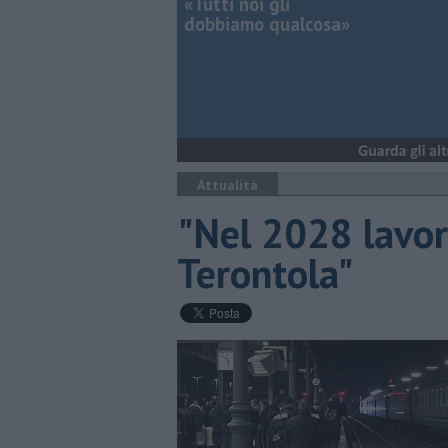
«Tutti noi gli
dobbiamo qualcosa»
Attualità
"Nel 2028 lavori
Terontola"