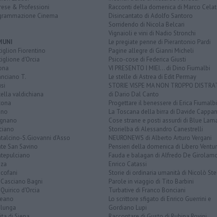
rese & Professioni
Racconti della domenica di Marco Celat
grammazione Cinema
Disincantato di Adolfo Santoro
Sorridendo di Nicola Belcari
Vignaioli e vini di Nadio Stronchi
MUNI
Le pregiate penne di Pierantonio Pardi
iglion Fiorentino
Pagine allegre di Gianni Micheli
iglione d'Orcia
Psico-cose di Federica Giusti
ona
VI PRESENTO I MIEI... di Dino Fiumalbi
anciano T.
Le stelle di Astrea di Edit Permay
si
STORIE VISPE MA NON TROPPO DISTR
tella valdichiana
di Dario Dal Canto
tona
Progettare il benessere di Erica Fiumalbi
ano
La Toscana della birra di Davide Cappan
ignano
Cose strane e posti assurdi di Blue Lam
ciano
Storielba di Alessandro Canestrelli
talcino-S.Giovanni d'Asso
NEURONEWS di Alberto Arturo Vergani
te San Savino
Pensieri della domenica di Libero Ventur
tepulciano
Fauda e balagan di Alfredo De Girolam
nza
Enrico Catassi
icofani
Storie di ordinaria umanità di Nicolò Ste
 Casciano Bagni
Parole in viaggio di Tito Barbini
Quirico d'Orcia
Turbative di Franco Bonciani
teano
Lo scrittore sfigato di Enrico Guerrini e
alunga
Gordiano Lupi
ita di Siena
Raccontare di Gusto di Rubina Rovini