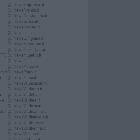
i
QuiNewsEmpolese.it
QuiNewsFirenze.it
QuiNewsGarfagnana.it
QuiNewsGrosseto.it
QuiNewsLivorno.it
QuiNewsLucca.it
QuiNewsLunigiana.it
QuiNewsMaremma.it
QuiNewsMassaCarrara.it
ATTE
QuiNewsMugello.it
QuiNewsPisa.it
QuiNewsPistoia.it
nari
QuiNewsPrato.it
a
QuiNewsSiena.it
QuiNewsValbisenzio.it
QuiNewsValdarno.it
i
QuiNewsValdelsa.it
o e
QuiNewsValdera.it
QuiNewsValdichiana.it
lla
QuiNewsValdicornia.it
QuiNewsValdinievole.it
QuiNewsValdisieve.it
QuiNewsValtiberina.it
QuiNewsVersilia.it
QuiNewsVolterra.it