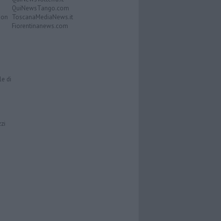
QuiNewsTango.com
Don
ToscanaMediaNews.it
Fiorentinanews.com
le di
zzi