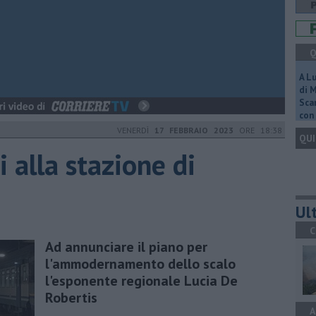
Q
A L
di 
Scar
con 
VENERDÌ
17 FEBBRAIO 2023
ORE 18:38
QUI
 alla stazione di
Ult
C
Ad annunciare il piano per
l'ammodernamento dello scalo
l'esponente regionale Lucia De
Robertis
A