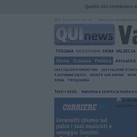
Questo sito contribuisce 
QUI
quotidiano online.
Percorso semplificat
TOSCANA
VALDICHIANA
SIENA
VALDELSA
Home
Cronaca
Politica
Attualità
CASTIGLION FIORENTINO
CASTIGLIONE D'ORC
S.GIOVANNI D'ASSO
MONTE SAN SAVINO
MONT
SIENA
TREQUANDA
iornata di fuoco
Autovelox, se la banchina è stretta la multa è nulla
Tutti i titoli:
Jovanotti chiama sul
palco i suoi musicisti e
omaggia Guccini: