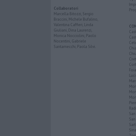
Imp
Collaboratori
Pro
Marcella Bitozzi, Sergio
Braccini, Michele Bufalino,
Valentina Caffieri, Linda
CO
Giuliani, Dina Laurenzi,
Cast
Monica Nocciolini, Paolo
Cast
Nocentini, Gabriele
Cet
Santarnecchi, Paola Silvi.
Chi
Chiu
Civi
Cor
Foi
Luc
Mar
Mon
Mon
Mon
Pie
Rad
San
San 
Sar
Sin
Torr