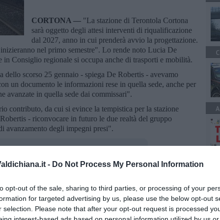
CORTONA —
"La stazione di Terontola Cortona
sarà oggetto degli attesi interventi di riqualificazione
dal 2027, anno in cui prenderà avvio la progettazione.
 e inizieranno nel primo semestre". Lo rende noto Lucia De
C
in Consiglio regionale si occupa anche di trasporti e mobilità.
lia dello scorso 25 gennaio - spiega De Robertis - avevamo
 con un documento le informazioni rese in quella sede, anche per
one avanzate in quella sede dai commissari".
A
io contributo, da cui si evince la tempistica per la stazione
obertis - riconvocare in futuro le due realtà del gruppo
o di avanzamento degli impegni presi".
ldichiana.it -
Do Not Process My Personal Information
to opt-out of the sale, sharing to third parties, or processing of your per
oscana iscriviti alla
Newsletter QUInews - ToscanaMedia.
formation for targeted advertising by us, please use the below opt-out s
amente nella tua casella di posta.
r selection. Please note that after your opt-out request is processed y
eing interest-based ads based on personal information utilized by us or