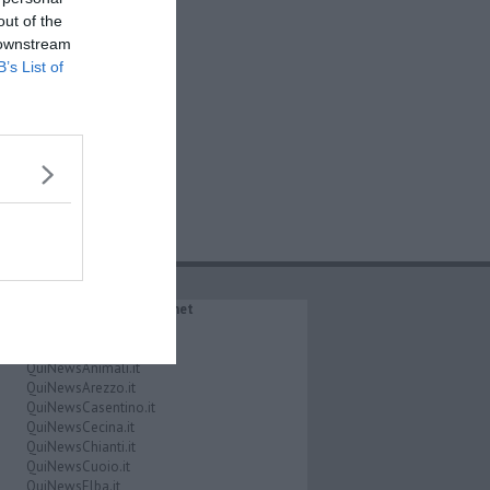
out of the
 downstream
B’s List of
IL NETWORK QuiNews.net
QuiNewsAbetone.it
QuiNewsAmiata.it
QuiNewsAnimali.it
QuiNewsArezzo.it
QuiNewsCasentino.it
QuiNewsCecina.it
QuiNewsChianti.it
QuiNewsCuoio.it
QuiNewsElba.it