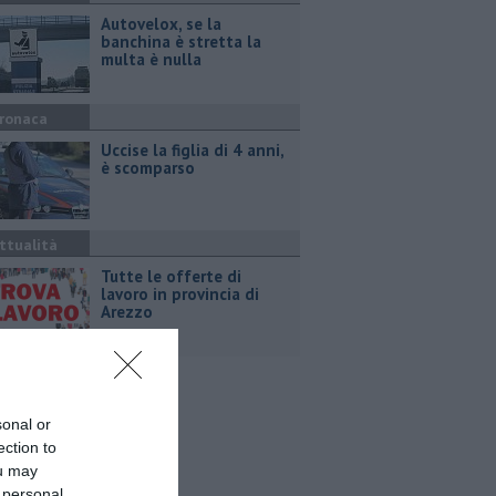
Autovelox, se la
banchina è stretta la
multa è nulla
ronaca
Uccise la figlia di 4 anni,
è scomparso
ttualità
​Tutte le offerte di
lavoro in provincia di
Arezzo
sonal or
ection to
ou may
 personal