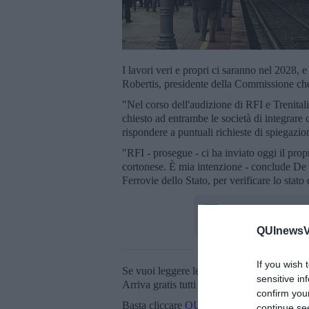
I lavori veri e propri ci saranno nel 2028,
Robertis, presidente della Commissione che 
"Nel corso dell'audizione di RFI e Trenita
chiesto ad entrambe le società di integrare
rispondere a puntuali richieste di spiegazi
"RFI - prosegue - ci ha inviato oggi il propr
cortonese. È mia intenzione - conclude De R
Ferrovie dello Stato, per verificare lo stat
QUInewsVa
If you wish 
Se vuoi leggere le notizie principali della T
sensitive in
Arriva gratis tutti i giorni alle 20:00 dirett
confirm you
Basta cliccare
QUI
continue se