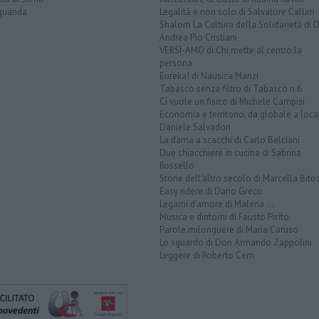
quanda
Legalità e non solo di Salvatore Calleri
Shalom La Cultura della Solidarietà di 
Andrea Pio Cristiani
VERSI-AMO di Chi mette al centro la
persona
Eureka! di Nausica Manzi
Tabasco senza filtro di Tabasco n.6
Ci vuole un fisico di Michele Campisi
Economia e territorio, da globale a loca
Daniele Salvadori
La dama a scacchi di Carlo Belciani
Due chiacchiere in cucina di Sabrina
Rossello
Storie dell'altro secolo di Marcella Bito
Easy ridere di Dario Greco
Legami d'amore di Malena ...
Musica e dintorni di Fausto Pirìto
Parole milonguere di Maria Caruso
Lo sguardo di Don Armando Zappolini
Leggere di Roberto Cerri