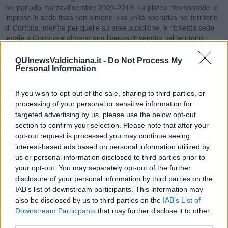
nel periodo marzo-dicembre 2020-2019. La platea ricomprende le
imprese in sede fissa con almeno una unità operativa nel territorio
di Cortona, mentre per quelle su aree pubbliche, è richiesta sede
legale a Cortona e almeno una licenza di vendita nel territorio.
Possono ottenere il contributo di sostegno le imprese il cui codice
Ateco è ricompreso nella lista, quelle non hanno pendenze
QUInewsValdichiana.it -
Do Not Process My
tributarie con il Comune e che si impegnano a restare operative per
Personal Information
almeno 12 mesi dalla ricezione del contributo. Per le prime 150
realtà in graduatoria c’è la possibilità di ottenere 400 euro, le
If you wish to opt-out of the sale, sharing to third parties, or
domande vanno presentate entro il 31 ottobre 2021.
processing of your personal or sensitive information for
"Le misure in favore delle imprese si rafforzano - dichiara il sindaco
targeted advertising by us, please use the below opt-out
Luciano Meoni
- già l’anno scorso il Comune ha erogato risorse
section to confirm your selection. Please note that after your
nei confronti delle realtà colpite dalle chiusure. Quest’anno oltre a
opt-out request is processed you may continue seeing
replicare questa iniziativa, offriamo un’ulteriore misura volta a
interest-based ads based on personal information utilized by
favorire l’apertura di attività commerciali di vicinato. L’opportunità,
us or personal information disclosed to third parties prior to
come concertato con le categorie economiche, non è a pioggia ma
your opt-out. You may separately opt-out of the further
prevede la presentazione di un piano di impresa da cui si possa
disclosure of your personal information by third parties on the
comprendere la qualità della nuova iniziativa imprenditoriale.
IAB’s list of downstream participants. This information may
Ringraziamo per essere al nostro fianco, con ulteriori agevolazioni
also be disclosed by us to third parties on the
IAB’s List of
per le nuove attività, anche la Banca Popolare di Cortona. Con
Downstream Participants
that may further disclose it to other
questa misura - chiosa il sindaco - vogliamo favorire la riapertura di
third parties.
serrande che purtroppo si sono abbassate nei mesi più gravi della