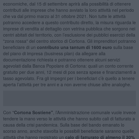
economiche, dal 15 di settembre aprirà alla possibilità di ottenere
contributi alle imprese che hanno avviato la loro attività nel periodo
che va dal primo marzo al 31 ottobre 2021. Non tutte le attività
potranno accedere a questo contributo diretto, la misura riguarda le
imprese di vendita al dettaglio con vetrina pubblica che sorgono nei
centri abitati del territorio, con l’esclusione dei pubblici esercizi della
"zona rossa" del centro storico di Cortona. Gli imprenditori potranno
beneficiare di un
contributo una tantum di 1600 euro
sulla base
del piano di impresa (business plan) da allegare alla
documentazione richiesta e potranno ottenere alcuni servizi
agevolati dalla Banca Popolare di Cortona: quali un conto corrente
gratuito per due anni, 12 mesi di pos senza spese e finanziamenti a
tasso agevolato. Fra gli impegni per i beneficiari c’è quello a tenere
aperta l’attività per tre anni e a non averne chiuse altre analoghe.
Con "
Cortona Sostiene"
, l’Amministrazione comunale vuole invece
tendere la mano verso le attività che hanno subito cali di fatturato a
causa della crisi pandemica. Sulla base del bando emanato lo
scorso anno, anche stavolta le possibili beneficiarie saranno quelle
attività che hanno registrato un
calo di fatturato di almeno il 30%