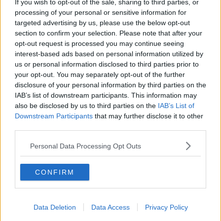
incidente, la moto è dotata di rollbar e di speciali protezioni per le
If you wish to opt-out of the sale, sharing to third parties, or
gambe.
processing of your personal or sensitive information for
targeted advertising by us, please use the below opt-out
Durante le sessioni di allenamento Savonitti ha incontrato
section to confirm your selection. Please note that after your
l’assessore allo Sport Silvia Spensierati,
la pista di Pietraia è uno
opt-out request is processed you may continue seeing
dei luoghi preferiti dal 27enne di Gemona
, qui è stato accolto
interest-based ads based on personal information utilized by
dal gestore Carlo Fratini, dallo staff della struttura sportiva, insieme
us or personal information disclosed to third parties prior to
ai compagni del team Steels capitanati da Andrea Botti.
your opt-out. You may separately opt-out of the further
disclosure of your personal information by third parties on the
IAB’s list of downstream participants. This information may
also be disclosed by us to third parties on the
IAB’s List of
"Ci sono voluti quattro anni di lavoro per preparare questa moto -
Downstream Participants
that may further disclose it to other
ha dichiarato Savonitti
- per me era fondamentale tornare in sella
third parties.
e ringrazio la Steels per avermi dato l’assistenza necessaria. Credo
che in Italia in tanti vorrebbero fare come me: prendersi una
Personal Data Processing Opt Outs
seconda chance e continuare a coltivare questa passione. In questi
anni ho continuato ad allenarmi, partecipo ad esibizioni di freestyle,
ma
il mio sogno è quello di poter dare vita ad un campionato
CONFIRM
per disabili"
.
La guida di un mezzo a due ruote per una persona che non ha più
l’uso delle gambe è complessa anche per la gestione dell’equilibrio,
Data Deletion
Data Access
Privacy Policy
fondamentale l’aiuto dei collaboratori della scuderia che lo seguono