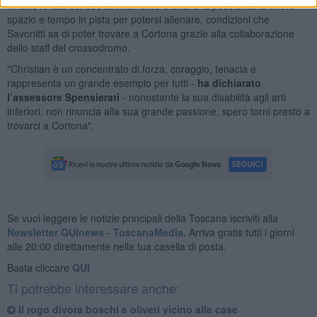
in tutte le fasi del suo allenamento e anche la possibilità di avere
spazio e tempo in pista per potersi allenare, condizioni che
Savonitti sa di poter trovare a Cortona grazie alla collaborazione
dello staff del crossodromo.
"Christian è un concentrato di forza, coraggio, tenacia e
rappresenta un grande esempio per tutti -
ha dichiarato
l’assessore Spensierati
- nonostante la sua disabilità agli arti
inferiori, non rinuncia alla sua grande passione, spero torni presto a
trovarci a Cortona".
Se vuoi leggere le notizie principali della Toscana iscriviti alla
Newsletter QUInews - ToscanaMedia.
Arriva gratis tutti i giorni
alle 20:00 direttamente nella tua casella di posta.
Basta cliccare
QUI
Ti potrebbe interessare anche:
Il rogo divora boschi e oliveti vicino alle case