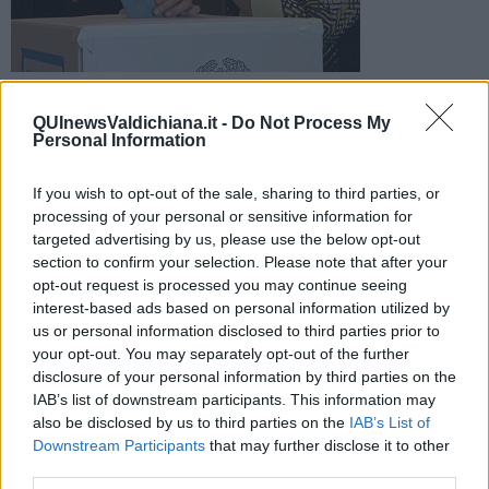
Bel recupero rispetto al dato delle 19. Domani i seggi
riapriranno alle 7 per chiudersi definitivamente alle 15
QUInewsValdichiana.it -
Do Not Process My
Personal Information
If you wish to opt-out of the sale, sharing to third parties, or
processing of your personal or sensitive information for
targeted advertising by us, please use the below opt-out
CHIUSI —
Alle 23 la percentuale dei votanti residenti a Chiusi
section to confirm your selection. Please note that after your
che si sono recati alle urne è stata del 50,24%.
Alle 19 si era
opt-out request is processed you may continue seeing
recato ai seggi solo il
39,53%
degli aventi diritto e alle 12 il 12,73%.
interest-based ads based on personal information utilized by
Chiusi continua a far registrare il dato più basso della provincia ma
us or personal information disclosed to third parties prior to
rispetto alle 19 il "distacco" con Trequanda e Monticiano si è risotto
your opt-out. You may separately opt-out of the further
sensibilmente.
disclosure of your personal information by third parties on the
IAB’s list of downstream participants. This information may
also be disclosed by us to third parties on the
IAB’s List of
Downstream Participants
that may further disclose it to other
third parties.
Rispetto alla precedete tornata elettorale l'affluenza è bassa. Alle