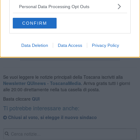
23 dell'
Election Day del 2016
si era recato alle urne il 68,77% degli
Personal Data Processing Opt Outs
aventi diritto al voto.
Domani, lunedì 4 ottobre,
i seggi riapriranno alle ore 7
per
chiudersi definitivamente alle 15. Poi partiranno le operazioni di
CONFIRM
spoglio delle schede e nel pomeriggio conosceremo il nome del
nuovo sindaco di Chiusi e dei componenti il Consiglio comunale.
Data Deletion
Data Access
Privacy Policy
Se vuoi leggere le notizie principali della Toscana iscriviti alla
Newsletter QUInews - ToscanaMedia.
Arriva gratis tutti i giorni
alle 20:00 direttamente nella tua casella di posta.
Basta cliccare
QUI
Ti potrebbe interessare anche:
Chiusi al voto, si elegge il nuovo sindaco