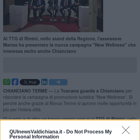
Al TTG di Rimini, nello stand della Regione, l'assessore
Marras ha presentato la nuova campagna "New Wellness" che
interessa molto anche Chianciano
CHIANCIANO TERME —
La
Toscana guarda a Chianciano
per
rilanciare la campagna di promozione turistica "New Wellness". Sì
perché anche grazie al Bonus Terme si aprono molte opportunità in
più per l'intera città.
Di questo e di altro ne hanno parlato oggi al al
TTG di Rimini
, nello
stand della Regione Toscana,
Leonardo Marras
, Assessore
Regionale al Turismo,
Francesco Tapinassi
, direttore di Toscana
QUInewsValdichiana.it -
Do Not Process My
Personal Information
Promozione e
Francesco Palumbo
, direttore di Fondazione