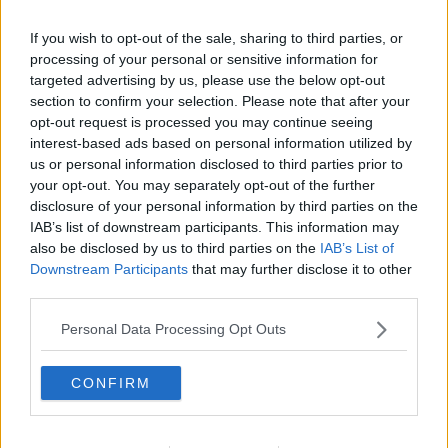
Sistema Toscana, con il suo sito Visit Tuscany.
If you wish to opt-out of the sale, sharing to third parties, or
processing of your personal or sensitive information for
targeted advertising by us, please use the below opt-out
Nell'ambito della importante fiera turistica nazionale, la Toscana ha
section to confirm your selection. Please note that after your
presentato i risultati della sua campagna "New Wellness", collegata
opt-out request is processed you may continue seeing
alla più ampia campagna
"Rinascimento senza Fine"
, che da
interest-based ads based on personal information utilized by
mesi campeggia sui principali mezzi di comunicazione
us or personal information disclosed to third parties prior to
internazionali: risultati straordinari proprio legati alle tematiche del
your opt-out. You may separately opt-out of the further
benessere
disclosure of your personal information by third parties on the
IAB’s list of downstream participants. This information may
Ed è in questo contesto che
Toscana Promozione e Federterme
also be disclosed by us to third parties on the
IAB’s List of
hanno deciso di collaborare e fare sistema in Toscana per lo
Downstream Participants
that may further disclose it to other
sfruttamento del
Bonus Terme
da parte delle destinazioni termali:
third parties.
l'AD di Terme di Chianciano,
Martellozzo
, anche consigliere di
Federterme, ha presentato
l'azione combinata tra Federterme e
Personal Data Processing Opt Outs
gli organismi toscani di promozione turistica
: Federterme ha
infatti messo a disposizione con una landing page specifica i
riferimenti delle terme toscane associate e accreditate per il bonus
CONFIRM
terme, e Fondazione Sistema Toscana attraverso il suo portale
Visit Tuscan
y ne promuoverà il contenuto, facendo il massimo per
intercettare in rete il grande interesse nazionale per il
Bonus