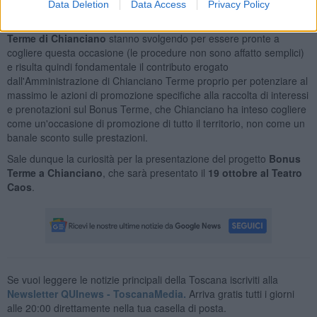
Terme
e convogliarlo anche sulle destinazioni termali toscane.
Data Deletion
Data Access
Privacy Policy
In questo senso è importantissimo il lavoro preparatorio che le
Terme di Chianciano
stanno svolgendo per essere pronte a
cogliere questa occasione (le procedure non sono affatto semplici)
e risulta quindi fondamentale il contributo erogato
dall'Amministrazione di Chianciano Terme proprio per potenziare al
massimo le azioni di promozione specifiche alla raccolta di interessi
e prenotazioni sul Bonus Terme, che Chianciano ha inteso cogliere
come un'occasione di promozione di tutto il territorio, non come un
banale sconto sulle prestazioni.
Sale dunque la curiosità per la presentazione del progetto
Bonus
Terme a Chianciano
, che sarà presentato il
19 ottobre al Teatro
Caos
.
Se vuoi leggere le notizie principali della Toscana iscriviti alla
Newsletter QUInews - ToscanaMedia.
Arriva gratis tutti i giorni
alle 20:00 direttamente nella tua casella di posta.