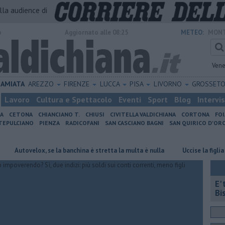
alla audience di
o
Aggiornato alle 08:25
METEO:
MONT
Vene
AMIATA
AREZZO
FIRENZE
LUCCA
PISA
LIVORNO
GROSSET
Lavoro
Cultura e Spettacolo
Eventi
Sport
Blog
Intervi
IA
CETONA
CHIANCIANO T.
CHIUSI
CIVITELLA VALDICHIANA
CORTONA
FO
EPULCIANO
PIENZA
RADICOFANI
SAN CASCIANO BAGNI
SAN QUIRICO D'ORC
velox, se la banchina è stretta la multa è nulla
Uccise la figlia di 4 an
E'
Bi