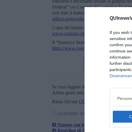
concorso è necessario inviare la propria ri
Festival” c/o Comune di Castiglion Fiorent
farà fede il timbro postale di spedizione, o 
QUInewsVa
ufficio.protocollo@comune.castiglionfiorent
Copia del bando può essere visionata e scar
If you wish 
www.comune.castiglionfiorentino.ar.it
sensitive in
Il “Santucce Storm Festival” è promosso nel
confirm you
https://www.concorsiletterari.net/bandi/san
continue se
information 
further disc
participants
Downstream 
Se vuoi leggere le notizie principali della T
Arriva gratis tutti i giorni alle 20:00 dirett
Persona
Basta cliccare
QUI
Ti potrebbe interessare anche:
Tessere con buoni spesa per i più bis
Restyling di 29 appartamenti per l'aff