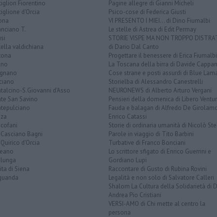
iglion Fiorentino
Pagine allegre di Gianni Micheli
iglione d'Orcia
Psico-cose di Federica Giusti
ona
VI PRESENTO I MIEI... di Dino Fiumalbi
anciano T.
Le stelle di Astrea di Edit Permay
si
STORIE VISPE MA NON TROPPO DISTR
tella valdichiana
di Dario Dal Canto
tona
Progettare il benessere di Erica Fiumalbi
ano
La Toscana della birra di Davide Cappan
ignano
Cose strane e posti assurdi di Blue Lam
ciano
Storielba di Alessandro Canestrelli
talcino-S.Giovanni d'Asso
NEURONEWS di Alberto Arturo Vergani
te San Savino
Pensieri della domenica di Libero Ventur
tepulciano
Fauda e balagan di Alfredo De Girolam
nza
Enrico Catassi
icofani
Storie di ordinaria umanità di Nicolò Ste
 Casciano Bagni
Parole in viaggio di Tito Barbini
Quirico d'Orcia
Turbative di Franco Bonciani
teano
Lo scrittore sfigato di Enrico Guerrini e
alunga
Gordiano Lupi
ita di Siena
Raccontare di Gusto di Rubina Rovini
quanda
Legalità e non solo di Salvatore Calleri
Shalom La Cultura della Solidarietà di 
Andrea Pio Cristiani
VERSI-AMO di Chi mette al centro la
persona