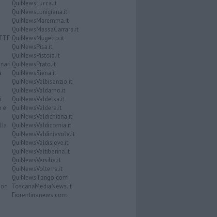
QuiNewsLucca.it
QuiNewsLunigiana.it
QuiNewsMaremma.it
QuiNewsMassaCarrara.it
ATTE
QuiNewsMugello.it
QuiNewsPisa.it
QuiNewsPistoia.it
nari
QuiNewsPrato.it
a
QuiNewsSiena.it
QuiNewsValbisenzio.it
QuiNewsValdarno.it
i
QuiNewsValdelsa.it
o e
QuiNewsValdera.it
QuiNewsValdichiana.it
lla
QuiNewsValdicornia.it
QuiNewsValdinievole.it
QuiNewsValdisieve.it
QuiNewsValtiberina.it
QuiNewsVersilia.it
QuiNewsVolterra.it
QuiNewsTango.com
Don
ToscanaMediaNews.it
Fiorentinanews.com