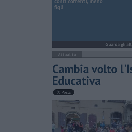
conti correnti, meno
figli
Attualità
Cambia volto l'I
Educativa