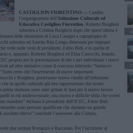
CASTIGLION FIORENTINO —
Cambia
l’organigramma dell’
Istituzione Culturale ed
Educativa Castiglion Fiorentino
. Roberto Borghesi
subentra a Cristina Borghesi dopo che quest’ultima è
A
ndomani delle dimissioni di Luca Casagni a capogruppo di
occhi subentra ad Amelia Rita Longo dimessasi per impegni
che vede nelle vesti di presidente, Fabio Bidi, e in quella di
Lucio e, appunto, Roberto Borghesi ed Elisa Canocchi. Intanto,
ICEC proprio per le presentazioni di rito e per individuare i nuovi
C
cati ad altre iniziative come il concorso letterario “Santucce
 "Sono certo che l'inserimento di nuove importanti
anocchi e Borghesi, porteranno nuova vitalità all'istituzione
 che in quello culturale già ben rappresentato dal nostro
a prima riunione sono state gettate le basi per il nuovo lavoro
uelli in età adolescenziale, una nuova e difficile sfida che vorrei
mio mandato” dichiara il presidente dell’ICEC, Fabio Bidi.
 entrambe sono persone qualificate che daranno un grande
di assoluto rilievo” conclude l’assessore alla Cultura,
evede due sezioni Romanzo e Racconto. Per l’iscrizione al