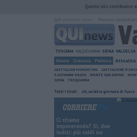
Questo sito contribuisce 
QUI
quotidiano online.
Percorso semplificat
TOSCANA
VALDICHIANA
SIENA
VALDELSA
Home
Cronaca
Politica
Attualità
CASTIGLION FIORENTINO
CASTIGLIONE D'ORC
S.GIOVANNI D'ASSO
MONTE SAN SAVINO
MONT
SIENA
TREQUANDA
 cambiano orario
Incendi nei boschi, un'altra giornata di fuoco
Tutti i titoli:
Auto
Ci stiamo
impoverendo? Sì, due
indizi: più soldi sui