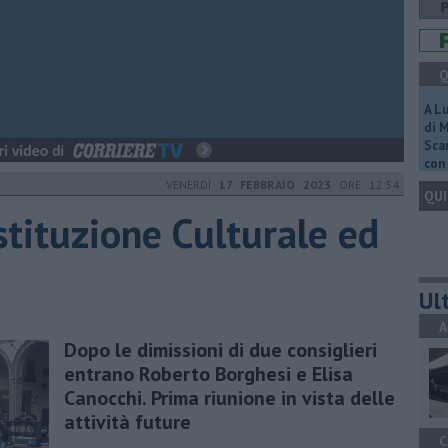
Q
A L
di 
Scar
con 
VENERDÌ
17 FEBBRAIO 2023
ORE 12:54
QUI
stituzione Culturale ed
Ult
A
Dopo le dimissioni di due consiglieri
entrano Roberto Borghesi e Elisa
Canocchi. Prima riunione in vista delle
attività future
C