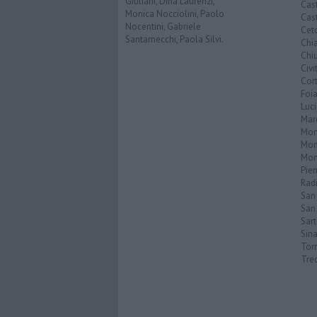
Giuliani, Dina Laurenzi,
Cast
Monica Nocciolini, Paolo
Cast
Nocentini, Gabriele
Cet
Santarnecchi, Paola Silvi.
Chi
Chiu
Civi
Cor
Foi
Luc
Mar
Mon
Mon
Mon
Pie
Rad
San
San 
Sar
Sin
Torr
Tre