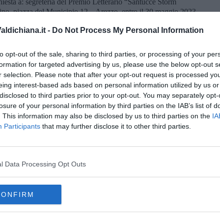
chiesta a: segreteria del Premio Letterario “Santucce Storm
ino, piazza del Municipio 12 – Arezzo, entro il 30 maggio 2023,
via email all’indirizzo:
ldichiana.it -
Do Not Process My Personal Information
ino.ar.it
.
icata al seguente indirizzo web:
to opt-out of the sale, sharing to third parties, or processing of your per
formation for targeted advertising by us, please use the below opt-out s
 sito "
concorsiletterari.net
", il link:
r selection. Please note that after your opt-out request is processed y
tucce-storm-festival
eing interest-based ads based on personal information utilized by us or
disclosed to third parties prior to your opt-out. You may separately opt-
losure of your personal information by third parties on the IAB’s list of
. This information may also be disclosed by us to third parties on the
IA
Participants
that may further disclose it to other third parties.
oscana iscriviti alla
Newsletter QUInews - ToscanaMedia.
amente nella tua casella di posta.
l Data Processing Opt Outs
CONFIRM
ognosi
itto