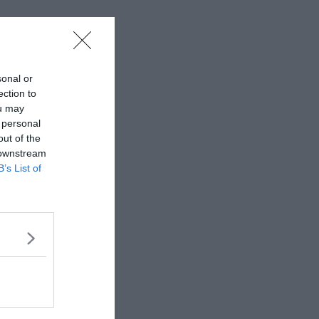
sonal or
ection to
ou may
 personal
out of the
 downstream
B’s List of