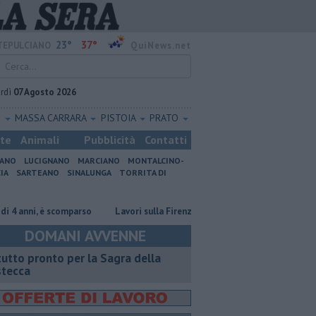
23°
37°
EPULCIANO
QuiNews.net
rdì
07 Agosto 2026
O
MASSA CARRARA
PISTOIA
PRATO
ste
Animali
Pubblicità
Contatti
IANO
LUCIGNANO
MARCIANO
MONTALCINO-
IA
SARTEANO
SINALUNGA
TORRITA DI
ni, è scomparso
Lavori sulla Firenze-Roma, i treni cambiano orario
I
DOMANI AVVENNE
 tutto pronto per la Sagra della
stecca