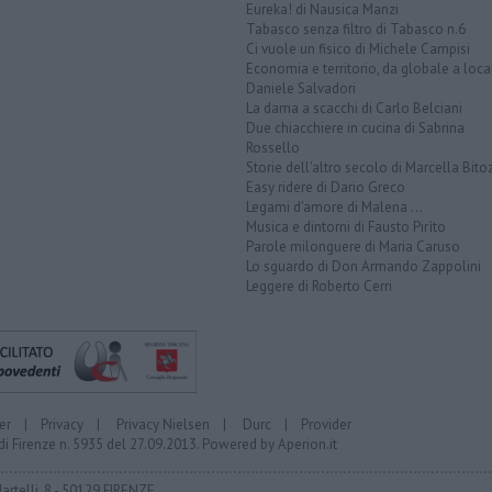
Eureka! di Nausica Manzi
Tabasco senza filtro di Tabasco n.6
Ci vuole un fisico di Michele Campisi
Economia e territorio, da globale a loca
Daniele Salvadori
La dama a scacchi di Carlo Belciani
Due chiacchiere in cucina di Sabrina
Rossello
Storie dell'altro secolo di Marcella Bito
Easy ridere di Dario Greco
Legami d'amore di Malena ...
Musica e dintorni di Fausto Pirìto
Parole milonguere di Maria Caruso
Lo sguardo di Don Armando Zappolini
Leggere di Roberto Cerri
er
|
Privacy
|
Privacy Nielsen
|
Durc
|
Provider
di Firenze n. 5935 del 27.09.2013. Powered by
Aperion.it
Martelli, 8 - 50129 FIRENZE