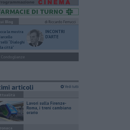
ui Blog
di Riccardo Ferrucci
INCONTRI
ucca la mostra
D'ARTE
Marcello
selli “Dialoghi
la città"
Condoglianze
imi articoli
Vedi tutti
ttualità
Lavori sulla Firenze-
Roma, i treni cambiano
orario
ronaca