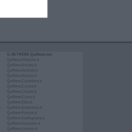
IL NETWORK QuiNews.net
QuiNewsAbetone.it
QuiNewsAmiata.it
QuiNewsAnimali.it
QuiNewsArezzo.it
QuiNewsCasentino.it
QuiNewsCecina.it
QuiNewsChianti.it
QuiNewsCuoio.it
QuiNewsElba.it
i
QuiNewsEmpolese.it
QuiNewsFirenze.it
QuiNewsGarfagnana.it
QuiNewsGrosseto.it
QuiNewsLivorno.it