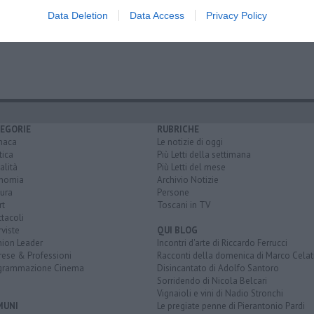
uro 2032
Data Deletion
Data Access
Privacy Policy
EGORIE
RUBRICHE
naca
Le notizie di oggi
tica
Più Letti della settimana
alità
Più Letti del mese
nomia
Archivio Notizie
ura
Persone
rt
Toscani in TV
tacoli
rviste
QUI BLOG
nion Leader
Incontri d'arte di Riccardo Ferrucci
rese & Professioni
Racconti della domenica di Marco Celat
grammazione Cinema
Disincantato di Adolfo Santoro
Sorridendo di Nicola Belcari
Vignaioli e vini di Nadio Stronchi
MUNI
Le pregiate penne di Pierantonio Pardi