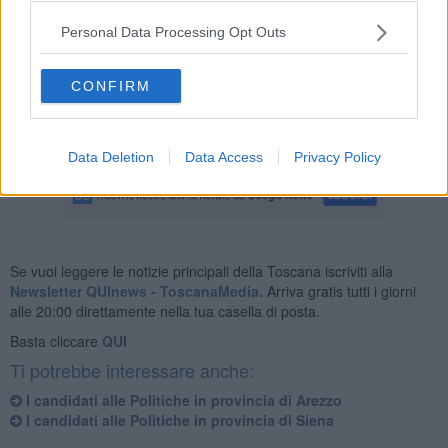
- per il rinnovo della tessera elettorale;
Personal Data Processing Opt Outs
- per il ritiro da parte di coloro che non l’avessero ancora ritirata e
giacente in ufficio;
CONFIRM
- per il rilascio del duplicato a coloro che l'avessero smarrita;
- per ogni chiarimento inerente la consultazione.
Data Deletion
Data Access
Privacy Policy
Se vuoi leggere le notizie principali della Toscana iscriviti alla
Newsletter QUInews - ToscanaMedia.
Arriva gratis tutti i giorni
alle 20:00 direttamente nella tua casella di posta.
Basta cliccare
QUI
Ti potrebbe interessare anche:
I candidati alle Politiche in provincia di Arezzo
I candidati alle Politiche in provincia di Siena