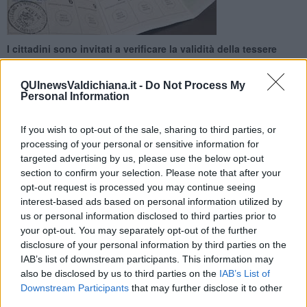
I cittadini sono invitati a verificare la validità della tessere
elettorale. Servizio competente aperto anche il giorno del voto
QUInewsValdichiana.it -
Do Not Process My
Personal Information
If you wish to opt-out of the sale, sharing to third parties, or
processing of your personal or sensitive information for
CASTIGLION FIORENTINO —
In occasione delle
elezioni
targeted advertising by us, please use the below opt-out
politiche
di domenica 25 settembre si invita la cittadinanza a
section to confirm your selection. Please note that after your
verificare la disponibilità della Tessera Elettorale e la presenza di
opt-out request is processed you may continue seeing
spazi liberi per l’apposizione del bollo di sezione (anche in caso di
interest-based ads based on personal information utilized by
elezioni contestuali sarà apposto un unico timbro).
us or personal information disclosed to third parties prior to
L’Ufficio Elettorale, sito in Piazza Verdi 5 resterà aperto
nei giorni
your opt-out. You may separately opt-out of the further
di venerdì 23 settembre 2022 e sabato 24 settembre 2022 dalle
disclosure of your personal information by third parties on the
ore 9 alle ore 18, nonché
la
domenica 25 settembre 2022 dalle
IAB’s list of downstream participants. This information may
ore 7 alle ore 23
, a disposizione degli elettori:
also be disclosed by us to third parties on the
IAB’s List of
Downstream Participants
that may further disclose it to other
third parties.