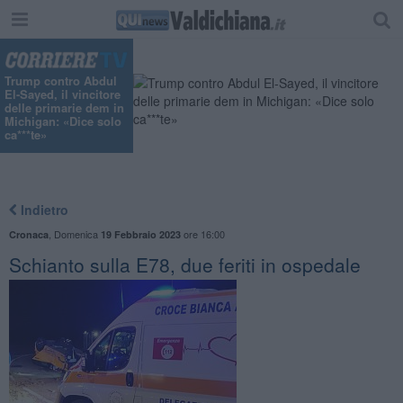
"
Trump contro Abdul
El-Sayed, il vincitore
delle primarie dem in
Michigan: «Dice solo
ca***te»
Indietro
,
Domenica
ore 16:00
Cronaca
19 Febbraio 2023
Schianto sulla E78, due feriti in ospedale