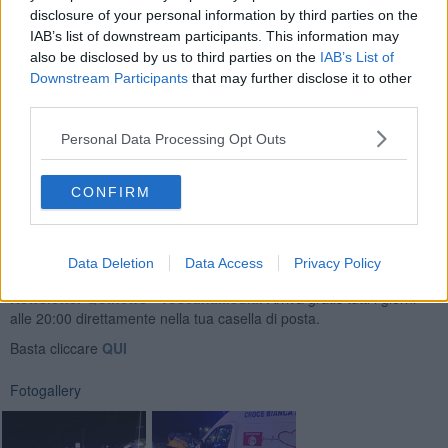
disclosure of your personal information by third parties on the
IAB’s list of downstream participants. This information may
also be disclosed by us to third parties on the
IAB’s List of
Downstream Participants
that may further disclose it to other
I due feriti sono stati portati all'ospedale San Donato di Arezzo il
third parties.
72enne in codice giallo e il 58enne in codice verde. Sul luogo
dell'incidente sono intervenuti anche i vigili del fuoco e i carabinieri
Personal Data Processing Opt Outs
di Cortona.
CONFIRM
Data Deletion
Data Access
Privacy Policy
Se vuoi leggere le notizie principali della Toscana iscriviti alla
Newsletter QUInews - ToscanaMedia.
Arriva gratis tutti i giorni
alle 20:00 direttamente nella tua casella di posta.
Basta cliccare
QUI
Fotogallery