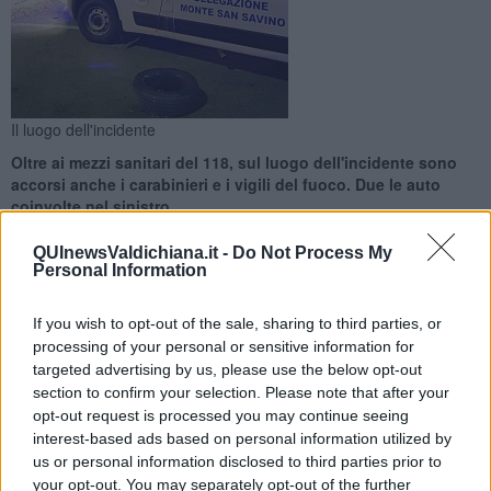
Il luogo dell'incidente
Oltre ai mezzi sanitari del 118, sul luogo dell'incidente sono
accorsi anche i carabinieri e i vigili del fuoco. Due le auto
coinvolte nel sinistro
QUInewsValdichiana.it -
Do Not Process My
Personal Information
If you wish to opt-out of the sale, sharing to third parties, or
MONTE SAN SAVINO —
E' di due feriti, sono due uomini di 72 e di
processing of your personal or sensitive information for
58 anni, il bilancio di un incidente stradale che ieri pomeriggio ha
targeted advertising by us, please use the below opt-out
visto scontrarsi due auto lungo la E78, fra Monte San Savino e
section to confirm your selection. Please note that after your
Montagnano.
opt-out request is processed you may continue seeing
interest-based ads based on personal information utilized by
La centrale operativa del 118 è stata allertata alle 18,40 ed ha
us or personal information disclosed to third parties prior to
inviato sul posto la Misericordia di Arezzo e la Croce Bianca di
your opt-out. You may separately opt-out of the further
Monte San Savino.