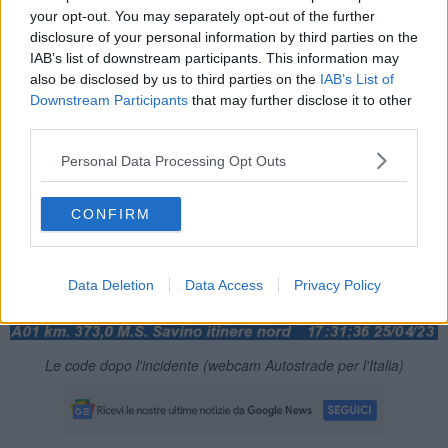
Sul posto, all'altezza del chilometro 371, si sono riversati i
your opt-out. You may separately opt-out of the further
soccorritori e la polizia stradale. Per l'emergenza urgenza sanitaria
disclosure of your personal information by third parties on the
sono intervenute ambulanze della Croce Bianca di Monte San
IAB’s list of downstream participants. This information may
Savino e due da Lucignano.
also be disclosed by us to third parties on the
IAB’s List of
Downstream Participants
that may further disclose it to other
third parties.
Personal Data Processing Opt Outs
CONFIRM
Data Deletion
Data Access
Privacy Policy
Le code dopo l'incidente (webcam Autostrade per l'Italia)