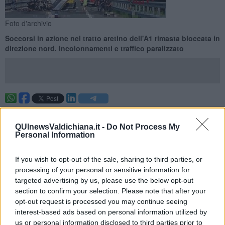
Foto d'archivio
Soccorsi in azione nel tratto aretino dell'A1 rimasta bloccata in
direzione nord. Incolonnamenti e traffico paralizzato
MONTE SAN SAVINO —
Feriti e code fino a 6 chilometri nel
pomeriggio sull'autostrada A1 per un incidente fra tre automobili
QUInewsValdichiana.it -
Do Not Process My
avvenuto poco prima delle 17 in direzione nord tra tra Valdichiana e
Personal Information
Arezzo.
Quattro i feriti: tre (due donne di 44 e di 69 anni e un uomo di 76
If you wish to opt-out of the sale, sharing to third parties, or
anni) sono stati indirizzati all'ospedale della Fratta in codice verde,
processing of your personal or sensitive information for
mentre un uomo di 42 anni in codice giallo è stato trasportato al
targeted advertising by us, please use the below opt-out
San Donato di Arezzo.
section to confirm your selection. Please note that after your
opt-out request is processed you may continue seeing
interest-based ads based on personal information utilized by
us or personal information disclosed to third parties prior to