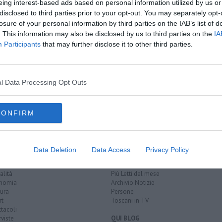
eing interest-based ads based on personal information utilized by us or
disclosed to third parties prior to your opt-out. You may separately opt-
losure of your personal information by third parties on the IAB’s list of
. This information may also be disclosed by us to third parties on the
IA
 Foiano
Participants
that may further disclose it to other third parties.
o Covid”
gli aretini"
l Data Processing Opt Outs
val di chiana
coronavirus
asl
toscana
CONFIRM
EGORIE
RUBRICHE
Data Deletion
Data Access
Privacy Policy
naca
Le notizie di oggi
tica
Più Letti della settimana
alità
Più Letti del mese
nomia
Archivio Notizie
ura
Persone
rt
Toscani in TV
tacoli
rviste
QUI BLOG