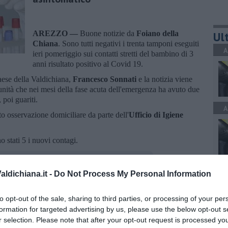
AREZZO —
Buone notizie da
Foiano della
Ult
Chiana
. Sono tutti negativi i trenta tamponi eseguiti
A
ieri pomeriggio sui contatti stretti del bambino di 3
anni risultato positivo al Covid 19.
aese della Valdichiana,
Francesco Sonnati
e la notizia viene
unità che nei mesi della fase acuta dell'emergenza ha avuto due
 poi guariti.
A
tto osservazione domiciliare da parte dell'
Ufficio di Igiene
no stati 5 i nuovi contagi.
A
ldichiana.it -
Do Not Process My Personal Information
to opt-out of the sale, sharing to third parties, or processing of your per
oscana iscriviti alla
Newsletter QUInews - ToscanaMedia.
formation for targeted advertising by us, please use the below opt-out s
amente nella tua casella di posta.
r selection. Please note that after your opt-out request is processed y
C