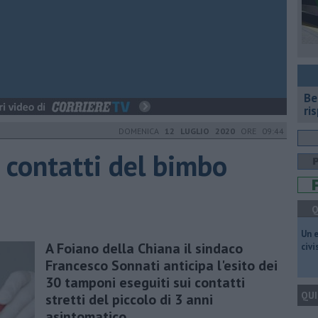
​B
ri
DOMENICA
12 LUGLIO 2020
ORE 09:44
 i contatti del bimbo
Q
​Un 
A Foiano della Chiana il sindaco
civ
Francesco Sonnati anticipa l'esito dei
30 tamponi eseguiti sui contatti
QUI
stretti del piccolo di 3 anni
asintomatico