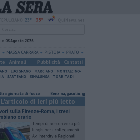
23°
35°
EPULCIANO
QuiNews.net
ato
08 Agosto 2026
O
MASSA CARRARA
PISTOIA
PRATO
ste
Animali
Pubblicità
Contatti
IANO
LUCIGNANO
MARCIANO
MONTALCINO-
IA
SARTEANO
SINALUNGA
TORRITA DI
ornata di fuoco
​Benzina, gasolio, gpl, ecco dove risparmiare
​Benzina
L'articolo di ieri più letto
vori sulla Firenze-Roma, i treni
mbiano orario
Tempi di percorrenza più
lunghi per i collegamenti
Av, Intercity e Regionali