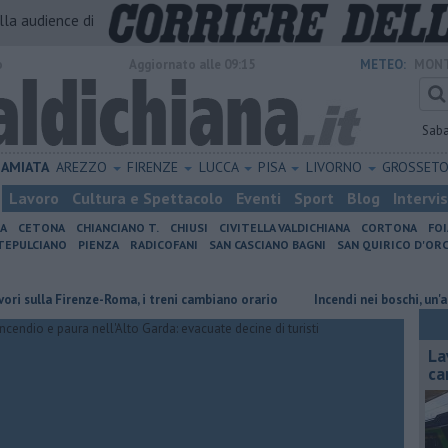
alla audience di
o
Aggiornato alle 09:15
METEO:
MONT
Sab
AMIATA
AREZZO
FIRENZE
LUCCA
PISA
LIVORNO
GROSSET
Lavoro
Cultura e Spettacolo
Eventi
Sport
Blog
Intervi
IA
CETONA
CHIANCIANO T.
CHIUSI
CIVITELLA VALDICHIANA
CORTONA
FO
EPULCIANO
PIENZA
RADICOFANI
SAN CASCIANO BAGNI
SAN QUIRICO D'ORC
la Firenze-Roma, i treni cambiano orario
Incendi nei boschi, un'altra gi
La
ca