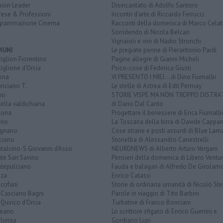
nion Leader
Disincantato di Adolfo Santoro
rese & Professioni
Incontri d'arte di Riccardo Ferrucci
grammazione Cinema
Racconti della domenica di Marco Celat
Sorridendo di Nicola Belcari
Vignaioli e vini di Nadio Stronchi
MUNI
Le pregiate penne di Pierantonio Pardi
iglion Fiorentino
Pagine allegre di Gianni Micheli
iglione d'Orcia
Psico-cose di Federica Giusti
ona
VI PRESENTO I MIEI... di Dino Fiumalbi
anciano T.
Le stelle di Astrea di Edit Permay
si
STORIE VISPE MA NON TROPPO DISTR
tella valdichiana
di Dario Dal Canto
tona
Progettare il benessere di Erica Fiumalbi
ano
La Toscana della birra di Davide Cappan
ignano
Cose strane e posti assurdi di Blue Lam
ciano
Storielba di Alessandro Canestrelli
talcino-S.Giovanni d'Asso
NEURONEWS di Alberto Arturo Vergani
te San Savino
Pensieri della domenica di Libero Ventur
tepulciano
Fauda e balagan di Alfredo De Girolam
nza
Enrico Catassi
icofani
Storie di ordinaria umanità di Nicolò Ste
 Casciano Bagni
Parole in viaggio di Tito Barbini
Quirico d'Orcia
Turbative di Franco Bonciani
teano
Lo scrittore sfigato di Enrico Guerrini e
alunga
Gordiano Lupi