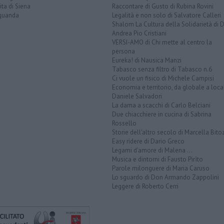
ita di Siena
Raccontare di Gusto di Rubina Rovini
quanda
Legalità e non solo di Salvatore Calleri
Shalom La Cultura della Solidarietà di 
Andrea Pio Cristiani
VERSI-AMO di Chi mette al centro la
persona
Eureka! di Nausica Manzi
Tabasco senza filtro di Tabasco n.6
Ci vuole un fisico di Michele Campisi
Economia e territorio, da globale a loca
Daniele Salvadori
La dama a scacchi di Carlo Belciani
Due chiacchiere in cucina di Sabrina
Rossello
Storie dell'altro secolo di Marcella Bito
Easy ridere di Dario Greco
Legami d'amore di Malena ...
Musica e dintorni di Fausto Pirìto
Parole milonguere di Maria Caruso
Lo sguardo di Don Armando Zappolini
Leggere di Roberto Cerri