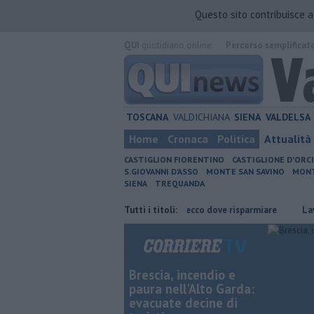
Questo sito contribuisce 
QUI
quotidiano online.
Percorso semplificat
TOSCANA
VALDICHIANA
SIENA
VALDELSA
Home
Cronaca
Politica
Attualità
CASTIGLION FIORENTINO
CASTIGLIONE D'ORC
S.GIOVANNI D'ASSO
MONTE SAN SAVINO
MONT
SIENA
TREQUANDA
 risparmiare
​Benzina, gasolio, gpl, ecco dove risparmiare
Tutti i titoli:
Lavori sul
Brescia, incendio e
paura nell'Alto Garda:
evacuate decine di