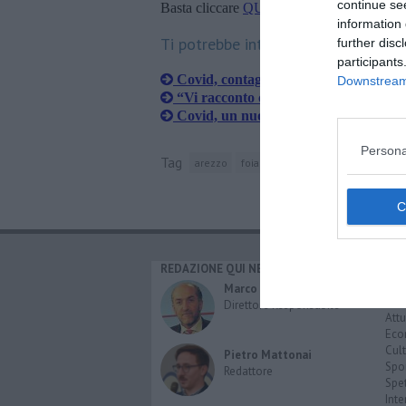
continue se
Basta cliccare
QUI
information 
Ti potrebbe interessare anche:
further disc
participants
Covid, contagiato bimbo di 3 anni di
Downstream 
​“Vi racconto come si esce dall'infern
Covid, un nuovo contagio al "mare de
Persona
Tag
arezzo
foiano della chiana
facebook
REDAZIONE QUI NEWS
CAT
Cro
Marco Migli
Poli
Direttore Responsabile
Attu
Eco
Cult
Pietro Mattonai
Spo
Redattore
Spet
Inte