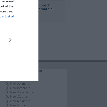
 personal
Incendi nei boschi,
out of the
un'altra giornata di
 downstream
fuoco
B’s List of
IL NETWORK QuiNews.net
QuiNewsAbetone.it
QuiNewsAmiata.it
QuiNewsAnimali.it
QuiNewsArezzo.it
QuiNewsCasentino.it
QuiNewsCecina.it
QuiNewsChianti.it
QuiNewsCuoio.it