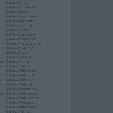
QuiNewsElba.it
QuiNewsEmpolese.it
i
QuiNewsFirenze.it
QuiNewsGarfagnana.it
QuiNewsGrosseto.it
QuiNewsLivorno.it
QuiNewsLucca.it
QuiNewsLunigiana.it
QuiNewsMaremma.it
QuiNewsMassaCarrara.it
ATTE
QuiNewsMugello.it
QuiNewsPisa.it
QuiNewsPistoia.it
nari
QuiNewsPrato.it
a
QuiNewsSiena.it
QuiNewsValbisenzio.it
QuiNewsValdarno.it
i
QuiNewsValdelsa.it
o e
QuiNewsValdera.it
QuiNewsValdichiana.it
lla
QuiNewsValdicornia.it
QuiNewsValdinievole.it
QuiNewsValdisieve.it
QuiNewsValtiberina.it
QuiNewsVersilia.it