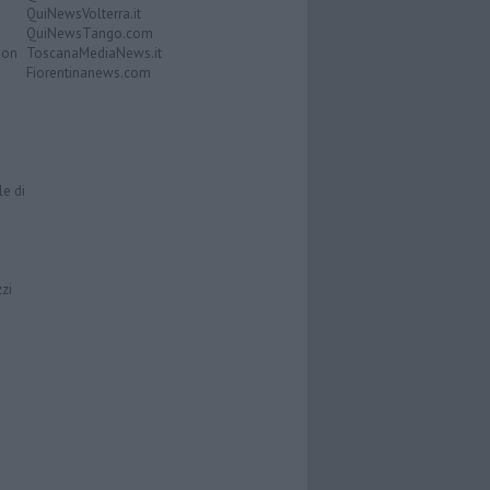
QuiNewsVolterra.it
QuiNewsTango.com
Don
ToscanaMediaNews.it
Fiorentinanews.com
le di
zzi