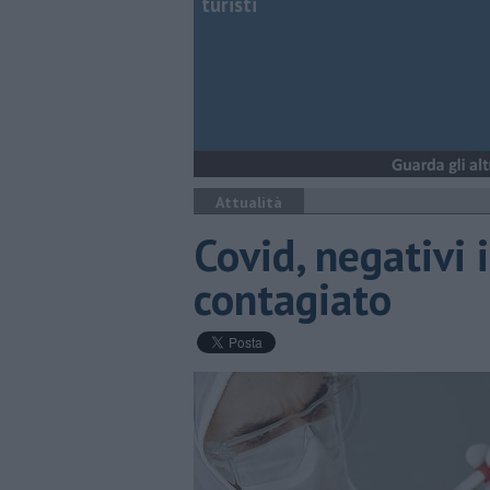
turisti
Attualità
C​ovid, negativi
contagiato