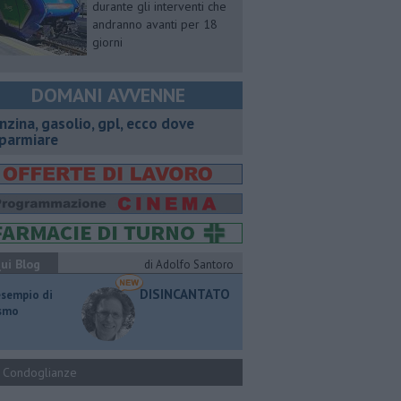
durante gli interventi che
andranno avanti per 18
giorni
DOMANI AVVENNE
enzina, gasolio, gpl, ecco dove
sparmiare
ui Blog
di Adolfo Santoro
DISINCANTATO
esempio di
ismo
Condoglianze