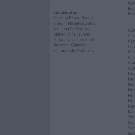
Opi
Imp
Collaboratori
Pro
Marcella Bitozzi, Sergio
Braccini, Michele Bufalino,
Valentina Caffieri, Linda
CO
Giuliani, Dina Laurenzi,
Cast
Monica Nocciolini, Paolo
Cast
Nocentini, Gabriele
Cet
Santarnecchi, Paola Silvi.
Chi
Chiu
Civi
Cor
Foi
Luc
Mar
Mon
Mon
Mon
Pie
Rad
San
San 
Sar
Sin