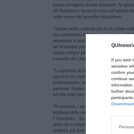
potuto rivolgerle alcune domande. In apertu
all’Assessora i lavori in corso all’interno d
volto nuovo del presidio ospedaliero.
“Siamo molto contenti che tra le prime visi
ha commentato il Direttore Generale ASL Ma
attenzione al tema della sanità territoriale, 
QUInewsVa
un’occasione preziosa non solo per fare il p
basato sempre più su tre pilastri: integrazio
e ascolto dei cittadini e delle cittadine e deg
If you wish 
sensitive in
“La giornata di oggi è un momento importa
confirm you
percorso di confronto e dialogo aperto – ha 
continue se
professionisti e professioniste che ogni gio
information 
passione. Siamo certi che seguiranno tante a
further disc
ed efficiente per tutte e tutti.”
participants
Downstream 
“Il territorio, i servizi, le associazioni, le 
territorio della nostra ASL ha rappresenta
l’Assessora – ha proseguito Patrizia Castel
sfide che ci attendono sono grandi ed è quin
Persona
renderla più forte e resiliente ai cambiament