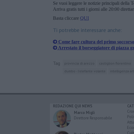
Se vuoi leggere le notizie principali della T
Arriva gratis tutti i giorni alle 20:00 dirett
Basta cliccare
QUI
Ti potrebbe interessare anche:
Come fare cultura del primo soccorso 
Arrestato il borseggiatore di piazza 
Tag
provincia di arezzo
castiglion fiorentino
dumbo - l'elefante volante
intelligenza art
REDAZIONE QUI NEWS
CAT
Cro
Marco Migli
Poli
Direttore Responsabile
Attu
Eco
Cult