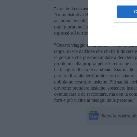
“Una bella occasione di scambio e condivisio
Amministrativa Biancarmaria Rossi – grazie
accomunate dall'impegno e dalla competenza d
ogni giorno nell'assistenza in tutte le fasi del
espressi sul territorio. Un sistema articola
"Questo viaggio nella salute, - sono le par
tappe, nasce dall'idea che chi ha il dovere e
le persone che possono aiutare a decidere 
problemi sulla propria pelle. Credo che l'as
ha bisogno di essere cambiato. Siamo alle
parlato di sanità territoriale e ora la stia
dobbiamo costruire insieme. Più sanità territ
dovremo prendere insieme, sostenere insi
comunicare e da raccontare, ma con la cons
forti e più vicine ai bisogni delle persone."