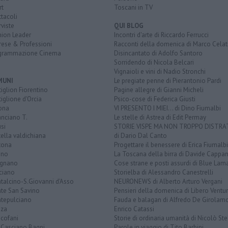
rt
Toscani in TV
tacoli
rviste
QUI BLOG
nion Leader
Incontri d'arte di Riccardo Ferrucci
rese & Professioni
Racconti della domenica di Marco Celat
grammazione Cinema
Disincantato di Adolfo Santoro
Sorridendo di Nicola Belcari
Vignaioli e vini di Nadio Stronchi
MUNI
Le pregiate penne di Pierantonio Pardi
iglion Fiorentino
Pagine allegre di Gianni Micheli
iglione d'Orcia
Psico-cose di Federica Giusti
ona
VI PRESENTO I MIEI... di Dino Fiumalbi
anciano T.
Le stelle di Astrea di Edit Permay
si
STORIE VISPE MA NON TROPPO DISTR
tella valdichiana
di Dario Dal Canto
tona
Progettare il benessere di Erica Fiumalbi
ano
La Toscana della birra di Davide Cappan
ignano
Cose strane e posti assurdi di Blue Lam
ciano
Storielba di Alessandro Canestrelli
talcino-S.Giovanni d'Asso
NEURONEWS di Alberto Arturo Vergani
te San Savino
Pensieri della domenica di Libero Ventur
tepulciano
Fauda e balagan di Alfredo De Girolam
nza
Enrico Catassi
icofani
Storie di ordinaria umanità di Nicolò Ste
 Casciano Bagni
Parole in viaggio di Tito Barbini