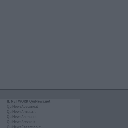
IL NETWORK QuiNews.net
QuiNewsAbetone.it
QuiNewsAmiata.it
QuiNewsAnimali.it
QuiNewsArezzo.it
QuiNewsCasentino.it