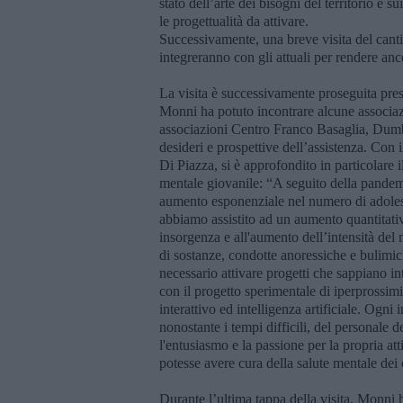
stato dell’arte dei bisogni del territorio e s
le progettualità da attivare.
Successivamente, una breve visita del canti
integreranno con gli attuali per rendere an
La visita è successivamente proseguita pres
Monni ha potuto incontrare alcune associazi
associazioni Centro Franco Basaglia, Dum
desideri e prospettive dell’assistenza. Con
Di Piazza, si è approfondito in particolare i
mentale giovanile: “A seguito della pandemi
aumento esponenziale nel numero di adolesce
abbiamo assistito ad un aumento quantitativ
insorgenza e all'aumento dell’intensità del 
di sostanze, condotte anoressiche e bulimich
necessario attivare progetti che sappiano i
con il progetto sperimentale di iperprossimi
interattivo ed intelligenza artificiale. Ogn
nonostante i tempi difficili, del personale 
l'entusiasmo e la passione per la propria att
potesse avere cura della salute mentale dei 
Durante l’ultima tappa della visita, Monni