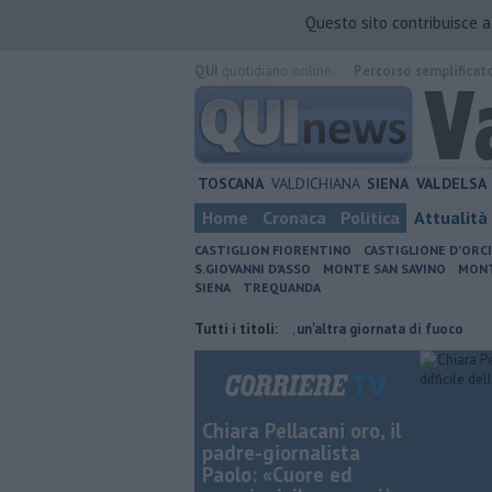
Questo sito contribuisce 
QUI
quotidiano online.
Percorso semplificat
TOSCANA
VALDICHIANA
SIENA
VALDELSA
Home
Cronaca
Politica
Attualità
CASTIGLION FIORENTINO
CASTIGLIONE D'ORC
S.GIOVANNI D'ASSO
MONTE SAN SAVINO
MONT
SIENA
TREQUANDA
ano orario
Incendi nei boschi, un'altra giornata di fuoco
Tutti i titoli:
Autovelox
Chiara Pellacani oro, il
padre-giornalista
Paolo: «Cuore ed