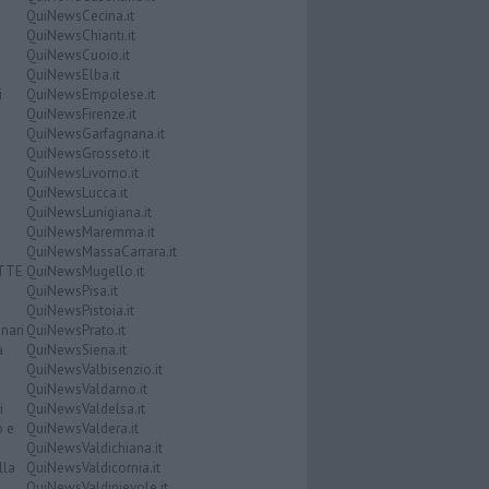
QuiNewsCecina.it
QuiNewsChianti.it
QuiNewsCuoio.it
QuiNewsElba.it
i
QuiNewsEmpolese.it
QuiNewsFirenze.it
QuiNewsGarfagnana.it
QuiNewsGrosseto.it
QuiNewsLivorno.it
QuiNewsLucca.it
QuiNewsLunigiana.it
QuiNewsMaremma.it
QuiNewsMassaCarrara.it
ATTE
QuiNewsMugello.it
QuiNewsPisa.it
QuiNewsPistoia.it
nari
QuiNewsPrato.it
a
QuiNewsSiena.it
QuiNewsValbisenzio.it
QuiNewsValdarno.it
i
QuiNewsValdelsa.it
o e
QuiNewsValdera.it
QuiNewsValdichiana.it
lla
QuiNewsValdicornia.it
QuiNewsValdinievole.it