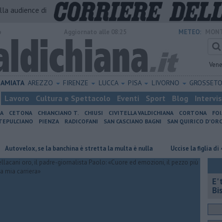
alla audience di
o
Aggiornato alle 08:25
METEO:
MONT
Vene
AMIATA
AREZZO
FIRENZE
LUCCA
PISA
LIVORNO
GROSSET
Lavoro
Cultura e Spettacolo
Eventi
Sport
Blog
Intervi
IA
CETONA
CHIANCIANO T.
CHIUSI
CIVITELLA VALDICHIANA
CORTONA
FO
EPULCIANO
PIENZA
RADICOFANI
SAN CASCIANO BAGNI
SAN QUIRICO D'ORC
, se la banchina è stretta la multa è nulla
Uccise la figlia di 4 anni, è 
E'
Bi