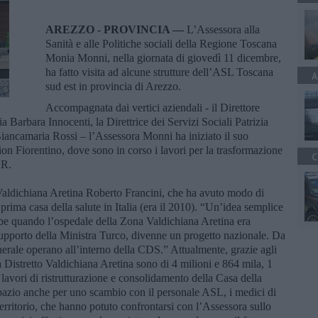
AREZZO - PROVINCIA —
L’Assessora alla
Sanità e alle Politiche sociali della Regione Toscana
Monia Monni, nella giornata di giovedì 11 dicembre,
ha fatto visita ad alcune strutture dell’ASL Toscana
A
sud est in provincia di Arezzo.
Accompagnata dai vertici aziendali - il Direttore
a Barbara Innocenti, la Direttrice dei Servizi Sociali Patrizia
Biancamaria Rossi – l’Assessora Monni ha iniziato il suo
on Fiorentino, dove sono in corso i lavori per la trasformazione
C
RR.
 Valdichiana Aretina Roberto Francini, che ha avuto modo di
a prima casa della salute in Italia (era il 2010). “Un’idea semplice
be quando l’ospedale della Zona Valdichiana Aretina era
supporto della Ministra Turco, divenne un progetto nazionale. Da
enerale operano all’interno della CDS.” Attualmente, grazie agli
Distretto Valdichiana Aretina sono di 4 milioni e 864 mila, 1
 lavori di ristrutturazione e consolidamento della Casa della
spazio anche per uno scambio con il personale ASL, i medici di
territorio, che hanno potuto confrontarsi con l’Assessora sullo