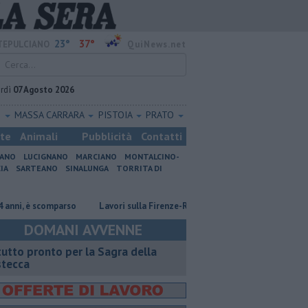
23°
37°
EPULCIANO
QuiNews.net
rdì
07 Agosto 2026
O
MASSA CARRARA
PISTOIA
PRATO
ste
Animali
Pubblicità
Contatti
IANO
LUCIGNANO
MARCIANO
MONTALCINO-
IA
SARTEANO
SINALUNGA
TORRITA DI
scomparso
Lavori sulla Firenze-Roma, i treni cambiano orario
Incend
DOMANI AVVENNE
 tutto pronto per la Sagra della
stecca