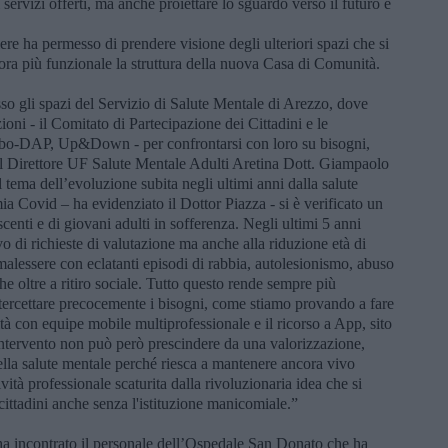
ui servizi offerti, ma anche proiettare lo sguardo verso il futuro e
ere ha permesso di prendere visione degli ulteriori spazi che si
cora più funzionale la struttura della nuova Casa di Comunità.
so gli spazi del Servizio di Salute Mentale di Arezzo, dove
oni - il Comitato di Partecipazione dei Cittadini e le
bo-DAP, Up&Down - per confrontarsi con loro su bisogni,
 il Direttore UF Salute Mentale Adulti Aretina Dott. Giampaolo
l tema dell’evoluzione subita negli ultimi anni dalla salute
a Covid – ha evidenziato il Dottor Piazza - si è verificato un
nti e di giovani adulti in sofferenza. Negli ultimi 5 anni
o di richieste di valutazione ma anche alla riduzione età di
malessere con eclatanti episodi di rabbia, autolesionismo, abuso
e oltre a ritiro sociale. Tutto questo rende sempre più
ntercettare precocemente i bisogni, come stiamo provando a fare
tà con equipe mobile multiprofessionale e il ricorso a App, sito
i intervento non può però prescindere da una valorizzazione,
della salute mentale perché riesca a mantenere ancora vivo
ività professionale scaturita dalla rivoluzionaria idea che si
cittadini anche senza l'istituzione manicomiale.”
 ha incontrato il personale dell’Ospedale San Donato che ha