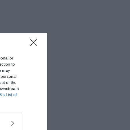
sonal or
ection to
ou may
 personal
out of the
 downstream
B’s List of