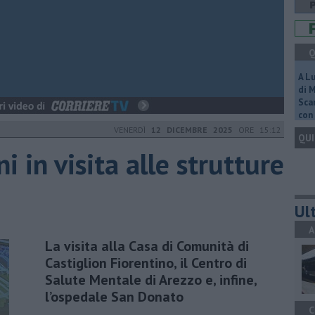
Q
A L
di 
Scar
con 
VENERDÌ
12 DICEMBRE 2025
ORE 15:12
QUI
i in visita alle strutture
Ult
A
La visita alla Casa di Comunità di
Castiglion Fiorentino, il Centro di
Salute Mentale di Arezzo e, infine,
l’ospedale San Donato
C