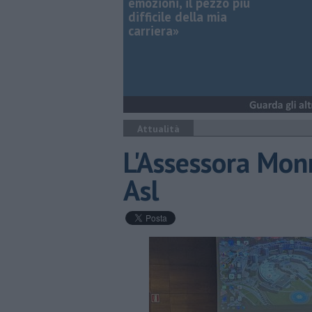
emozioni, il pezzo più
difficile della mia
carriera»
Attualità
​L'Assessora Monn
Asl