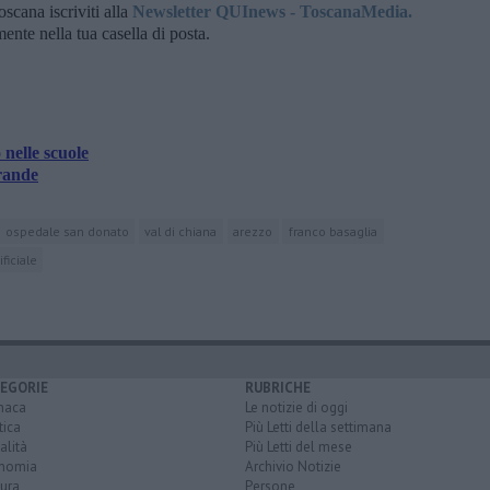
oscana iscriviti alla
Newsletter QUInews - ToscanaMedia.
amente nella tua casella di posta.
nelle scuole
grande
ospedale san donato
val di chiana
arezzo
franco basaglia
ificiale
EGORIE
RUBRICHE
naca
Le notizie di oggi
tica
Più Letti della settimana
alità
Più Letti del mese
nomia
Archivio Notizie
ura
Persone