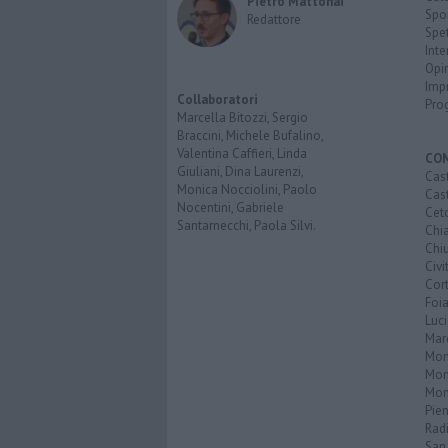
Pietro Mattonai
Spo
Redattore
Spet
Inte
Opi
Imp
Collaboratori
Pro
Marcella Bitozzi, Sergio
Braccini, Michele Bufalino,
Valentina Caffieri, Linda
CO
Giuliani, Dina Laurenzi,
Cast
Monica Nocciolini, Paolo
Cast
Nocentini, Gabriele
Cet
Santarnecchi, Paola Silvi.
Chi
Chiu
Civi
Cor
Foi
Luc
Mar
Mon
Mon
Mon
Pie
Rad
San