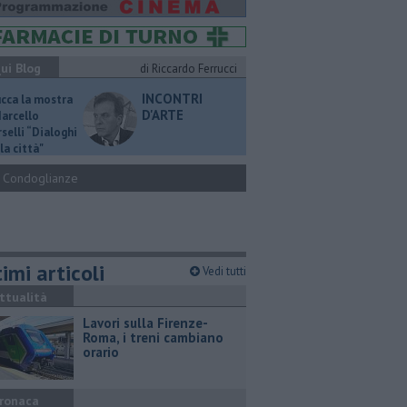
ui Blog
di Riccardo Ferrucci
INCONTRI
ucca la mostra
D'ARTE
Marcello
selli “Dialoghi
la città"
Condoglianze
imi articoli
Vedi tutti
ttualità
Lavori sulla Firenze-
Roma, i treni cambiano
orario
ronaca