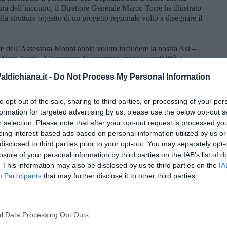
ra dell’incontro, il Direttore Generale Marco Torre ha illustrato
ella struttura oggetto di un progetto regionale volto a disegnare il
te dell’Assessora Monni abbia voluto includere la nostra Asl –
rco Torre - L’assessora ha mostrato grande sensibilità e
della salute mentale e della sanità ospedaliera. È stata
ldichiana.it -
Do Not Process My Personal Information
unto su tanti argomenti, ma per iniziare a progettare un futuro
ne territoriale, partecipazione dei professionisti e coinvolgimento
li enti del terzo settore.”
to opt-out of the sale, sharing to third parties, or processing of your per
formation for targeted advertising by us, please use the below opt-out s
nte perché con essa l’Assessora Monni ha dato il via ad un
r selection. Please note that after your opt-out request is processed y
dichiarato la Direttrice Sanitaria Barbara Innocenti – con tanti
eing interest-based ads based on personal information utilized by us or
rno lavorano all’interno delle nostre strutture con competenza e
disclosed to third parties prior to your opt-out. You may separately opt-
ltre occasioni, utili per costruire insieme una sanità più efficace
losure of your personal information by third parties on the IAB’s list of
. This information may also be disclosed by us to third parties on the
IA
Participants
that may further disclose it to other third parties.
persone, mettere tutto questo al centro della sua prima visita sul
to un momento importante, di cui non possiamo che ringraziare
lucci, Direttrice dei Servizi Sociali ASL Toscana sud est- Le
di importante rafforzare sempre più i nodi della rete, per
l Data Processing Opt Outs
i.”