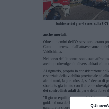
Incidente dei giorni scorsi sulla Sr71
anche mortali.
Oltre ai membri dell’Osservatorio erano pres
Comuni interessati dall’attraversamento del
Valdichiana.
Nel corso dell’incontro sono state affrontate
aretino, coinvolgendo diversi abitati ed un 
Al riguardo, proprio in considerazione dell
essenziale della viabilità provinciale ed al
alcuni tratti, la pericolosità, si è deciso di p
stradale
, già in atto con il diretto coinvol
dei controlli stradali
da parte delle forze d
"Il giusto equilibrio tra le attività di cont
guida ed una decisa strategia di prevenzione, 
QUInewsVa
garantire la sicurezza della circolazione, cos