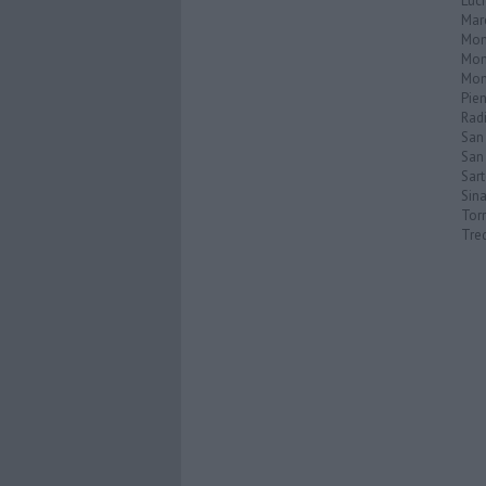
Luc
Mar
Mon
Mon
Mon
Pie
Rad
San
San 
Sar
Sin
Torr
Tre