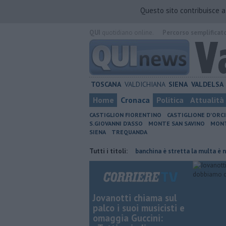
Questo sito contribuisce 
QUI
quotidiano online.
Percorso semplificat
TOSCANA
VALDICHIANA
SIENA
VALDELSA
Home
Cronaca
Politica
Attualità
CASTIGLION FIORENTINO
CASTIGLIONE D'ORC
S.GIOVANNI D'ASSO
MONTE SAN SAVINO
MONT
SIENA
TREQUANDA
giornata di fuoco
Autovelox, se la banchina è stretta la multa è nulla
Tutti i titoli:
Jovanotti chiama sul
palco i suoi musicisti e
omaggia Guccini: