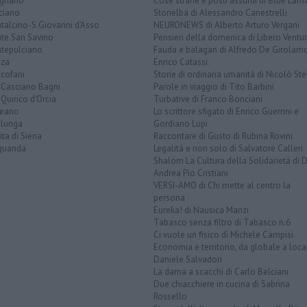
ignano
Cose strane e posti assurdi di Blue Lam
ciano
Storielba di Alessandro Canestrelli
talcino-S.Giovanni d'Asso
NEURONEWS di Alberto Arturo Vergani
te San Savino
Pensieri della domenica di Libero Ventur
tepulciano
Fauda e balagan di Alfredo De Girolam
nza
Enrico Catassi
icofani
Storie di ordinaria umanità di Nicolò Ste
 Casciano Bagni
Parole in viaggio di Tito Barbini
Quirico d'Orcia
Turbative di Franco Bonciani
teano
Lo scrittore sfigato di Enrico Guerrini e
alunga
Gordiano Lupi
ita di Siena
Raccontare di Gusto di Rubina Rovini
quanda
Legalità e non solo di Salvatore Calleri
Shalom La Cultura della Solidarietà di 
Andrea Pio Cristiani
VERSI-AMO di Chi mette al centro la
persona
Eureka! di Nausica Manzi
Tabasco senza filtro di Tabasco n.6
Ci vuole un fisico di Michele Campisi
Economia e territorio, da globale a loca
Daniele Salvadori
La dama a scacchi di Carlo Belciani
Due chiacchiere in cucina di Sabrina
Rossello