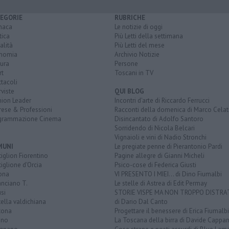
EGORIE
RUBRICHE
naca
Le notizie di oggi
tica
Più Letti della settimana
alità
Più Letti del mese
nomia
Archivio Notizie
ura
Persone
rt
Toscani in TV
tacoli
rviste
QUI BLOG
nion Leader
Incontri d'arte di Riccardo Ferrucci
rese & Professioni
Racconti della domenica di Marco Celat
grammazione Cinema
Disincantato di Adolfo Santoro
Sorridendo di Nicola Belcari
Vignaioli e vini di Nadio Stronchi
MUNI
Le pregiate penne di Pierantonio Pardi
iglion Fiorentino
Pagine allegre di Gianni Micheli
iglione d'Orcia
Psico-cose di Federica Giusti
ona
VI PRESENTO I MIEI... di Dino Fiumalbi
anciano T.
Le stelle di Astrea di Edit Permay
si
STORIE VISPE MA NON TROPPO DISTR
tella valdichiana
di Dario Dal Canto
tona
Progettare il benessere di Erica Fiumalbi
ano
La Toscana della birra di Davide Cappan