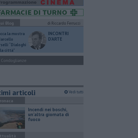
ui Blog
di Riccardo Ferrucci
INCONTRI
ucca la mostra
D'ARTE
Marcello
selli “Dialoghi
la città"
Condoglianze
imi articoli
Vedi tutti
ronaca
Incendi nei boschi,
un'altra giornata di
fuoco
ttualità