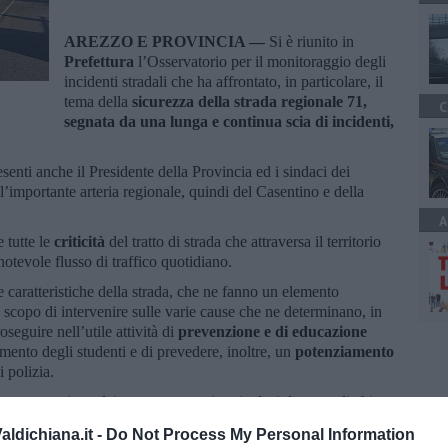
AREZZO E PROVINCIA —
Si è riunito in
Prefettura
l’Osservatorio per il monitoraggio degli
incidenti stradali che ha affrontato, in particolare, il
tema della
sicurezza della strada regionale 71,
C
segnata da una lunga e continua scia di incidenti,
enti anche il Presidente della Provincia ed i sindaci dei
l’importante arteria regionale, quindi del Casentino e della
A
 tutte le
criticità
del tratto di strada che attraversa il territorio
notevole flusso di traffico quotidiano.
e caratteristiche della strada, che ne fanno un elemento
lo scopo di intervenire sulle varie cause che ne determinano, in
roseguire nell’utile attività di
prevenzione e di educazione
gimento degli studenti e di prevedere, inoltre, un
potenziamento
i polizia.
rollo e repressione dei comportamenti pericolosi da parte di chi
unita alla forte sinergia tra tutte le istituzioni coinvolte nel
ldichiana.it -
Do Not Process My Personal Information
tituiscono, infatti, la strada migliore per perseguire l’obiettivo