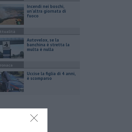
Incendi nei boschi,
un'altra giornata di
fuoco
ttualità
Autovelox, se la
banchina è stretta la
multa è nulla
ronaca
Uccise la figlia di 4 anni,
è scomparso