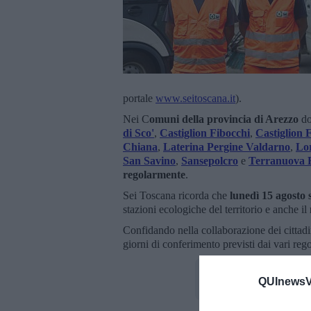
portale
www.seitoscana.it
).
Nei C
omuni della provincia di Arezzo
do
di Sco'
,
Castiglion Fibocchi
,
Castiglion 
Chiana
,
Laterina Pergine Valdarno
,
Lo
San Savino
,
Sansepolcro
e
Terranuova B
regolarmente
.
Sei Toscana ricorda che
lunedì 15 agosto s
stazioni ecologiche del territorio e anche il
Confidando nella collaborazione dei cittadi
giorni di conferimento previsti dai vari re
QUInewsVa