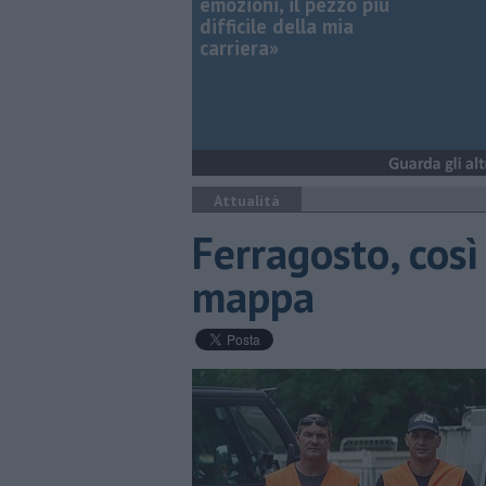
emozioni, il pezzo più
difficile della mia
carriera»
Attualità
Ferragosto, così i
mappa