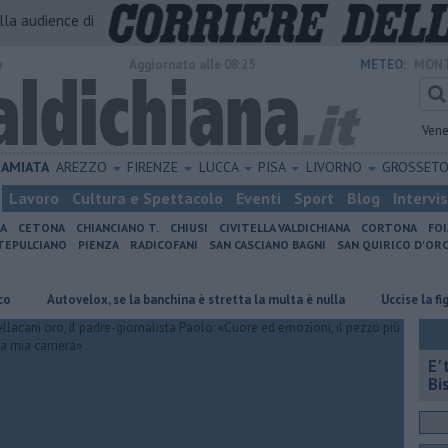
alla audience di
o
Aggiornato alle 08:25
METEO:
MONT
Vene
AMIATA
AREZZO
FIRENZE
LUCCA
PISA
LIVORNO
GROSSET
Lavoro
Cultura e Spettacolo
Eventi
Sport
Blog
Intervi
IA
CETONA
CHIANCIANO T.
CHIUSI
CIVITELLA VALDICHIANA
CORTONA
FO
EPULCIANO
PIENZA
RADICOFANI
SAN CASCIANO BAGNI
SAN QUIRICO D'ORC
Autovelox, se la banchina è stretta la multa è nulla
Uccise la figlia di 4
E'
Bi