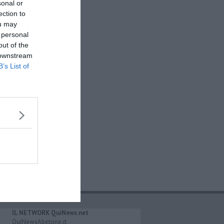
sonal or
ection to
ou may
 personal
out of the
 downstream
B’s List of
IL NETWORK QuiNews.net
QuiNewsAbetone.it