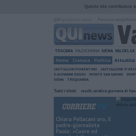
Questo sito contribuisce 
QUI
quotidiano online.
Percorso semplificat
TOSCANA
VALDICHIANA
SIENA
VALDELSA
Home
Cronaca
Politica
Attualità
CASTIGLION FIORENTINO
CASTIGLIONE D'ORC
S.GIOVANNI D'ASSO
MONTE SAN SAVINO
MONT
SIENA
TREQUANDA
eni cambiano orario
Incendi nei boschi, un'altra giornata di fuoco
Tutti i titoli:
Chiara Pellacani oro, il
padre-giornalista
Paolo: «Cuore ed