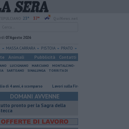
23°
37°
EPULCIANO
QuiNews.net
rdì
07 Agosto 2026
O
MASSA CARRARA
PISTOIA
PRATO
ste
Animali
Pubblicità
Contatti
IANO
LUCIGNANO
MARCIANO
MONTALCINO-
IA
SARTEANO
SINALUNGA
TORRITA DI
 anni, è scomparso
Lavori sulla Firenze-Roma, i treni cambiano orario
DOMANI AVVENNE
 tutto pronto per la Sagra della
stecca