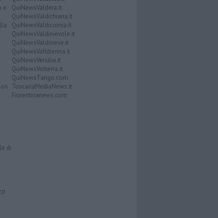
o e
QuiNewsValdera.it
QuiNewsValdichiana.it
lla
QuiNewsValdicornia.it
QuiNewsValdinievole.it
QuiNewsValdisieve.it
QuiNewsValtiberina.it
QuiNewsVersilia.it
QuiNewsVolterra.it
QuiNewsTango.com
Don
ToscanaMediaNews.it
Fiorentinanews.com
le di
zzi