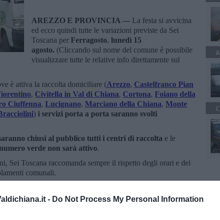
AREZZO E PROVINCIA —
La festa si avvicina
ed ecco quindi tutte le variazioni previste da Sei
Toscana per
Ferragosto
,
lunedì 15
agosto.
(Cliccando sul nome del comune è possibile
A
visualizzare tutte le relative info direttamente sul
ve è attiva la raccolta domiciliare (
Arezzo
,
Castelfranco Pian
Fiorentino
,
Civitella in Val di Chiana
,
Cortona
,
Foiano della
ro Ciuffenna
,
Lucignano
,
Marciano della Chiana
,
Monte
C
racciolini
)
i servizi porta a porta saranno svolti
aranno chiusi al pubblico tutti i centri di raccolta
e le
numero verde non sarà attivo
.
ni, Sei Toscana raccomanda sempre il rispetto degli orari e dei
golamenti comunali.
ldichiana.it -
Do Not Process My Personal Information