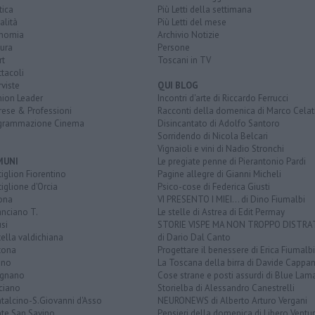
tica
Più Letti della settimana
alità
Più Letti del mese
nomia
Archivio Notizie
ura
Persone
rt
Toscani in TV
tacoli
rviste
QUI BLOG
nion Leader
Incontri d'arte di Riccardo Ferrucci
rese & Professioni
Racconti della domenica di Marco Celat
grammazione Cinema
Disincantato di Adolfo Santoro
Sorridendo di Nicola Belcari
Vignaioli e vini di Nadio Stronchi
MUNI
Le pregiate penne di Pierantonio Pardi
iglion Fiorentino
Pagine allegre di Gianni Micheli
iglione d'Orcia
Psico-cose di Federica Giusti
ona
VI PRESENTO I MIEI... di Dino Fiumalbi
anciano T.
Le stelle di Astrea di Edit Permay
si
STORIE VISPE MA NON TROPPO DISTR
tella valdichiana
di Dario Dal Canto
tona
Progettare il benessere di Erica Fiumalbi
ano
La Toscana della birra di Davide Cappan
ignano
Cose strane e posti assurdi di Blue Lam
ciano
Storielba di Alessandro Canestrelli
talcino-S.Giovanni d'Asso
NEURONEWS di Alberto Arturo Vergani
te San Savino
Pensieri della domenica di Libero Ventur