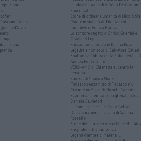
tepulciano
Fauda e balagan di Alfredo De Girolam
nza
Enrico Catassi
icofani
Storie di ordinaria umanità di Nicolò Ste
 Casciano Bagni
Parole in viaggio di Tito Barbini
Quirico d'Orcia
Turbative di Franco Bonciani
teano
Lo scrittore sfigato di Enrico Guerrini e
alunga
Gordiano Lupi
ita di Siena
Raccontare di Gusto di Rubina Rovini
quanda
Legalità e non solo di Salvatore Calleri
Shalom La Cultura della Solidarietà di 
Andrea Pio Cristiani
VERSI-AMO di Chi mette al centro la
persona
Eureka! di Nausica Manzi
Tabasco senza filtro di Tabasco n.6
Ci vuole un fisico di Michele Campisi
Economia e territorio, da globale a loca
Daniele Salvadori
La dama a scacchi di Carlo Belciani
Due chiacchiere in cucina di Sabrina
Rossello
Storie dell'altro secolo di Marcella Bito
Easy ridere di Dario Greco
Legami d'amore di Malena ...
Musica e dintorni di Fausto Pirìto