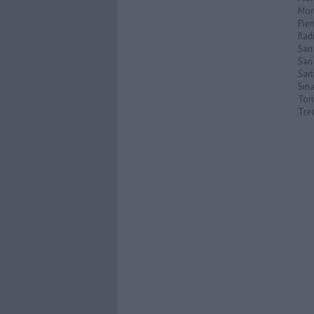
Mon
Pie
Rad
San
San 
Sar
Sin
Torr
Tre