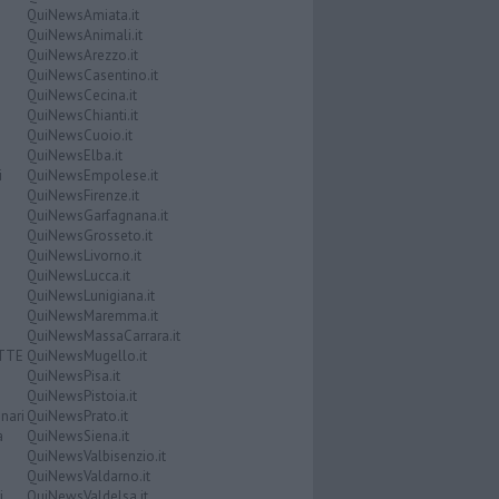
QuiNewsAmiata.it
QuiNewsAnimali.it
QuiNewsArezzo.it
QuiNewsCasentino.it
QuiNewsCecina.it
QuiNewsChianti.it
QuiNewsCuoio.it
QuiNewsElba.it
i
QuiNewsEmpolese.it
QuiNewsFirenze.it
QuiNewsGarfagnana.it
QuiNewsGrosseto.it
QuiNewsLivorno.it
QuiNewsLucca.it
QuiNewsLunigiana.it
QuiNewsMaremma.it
QuiNewsMassaCarrara.it
ATTE
QuiNewsMugello.it
QuiNewsPisa.it
QuiNewsPistoia.it
nari
QuiNewsPrato.it
a
QuiNewsSiena.it
QuiNewsValbisenzio.it
QuiNewsValdarno.it
i
QuiNewsValdelsa.it