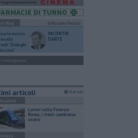
ui Blog
di Riccardo Ferrucci
INCONTRI
ucca la mostra
D'ARTE
Marcello
selli “Dialoghi
la città"
Condoglianze
imi articoli
Vedi tutti
ttualità
Lavori sulla Firenze-
Roma, i treni cambiano
orario
ronaca