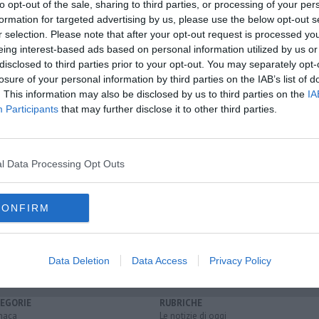
to opt-out of the sale, sharing to third parties, or processing of your per
formation for targeted advertising by us, please use the below opt-out s
oscana iscriviti alla
Newsletter QUInews - ToscanaMedia.
r selection. Please note that after your opt-out request is processed y
amente nella tua casella di posta.
eing interest-based ads based on personal information utilized by us or
disclosed to third parties prior to your opt-out. You may separately opt-
losure of your personal information by third parties on the IAB’s list of
. This information may also be disclosed by us to third parties on the
IA
Participants
that may further disclose it to other third parties.
oni
 sott'acqua
cassonetti
l Data Processing Opt Outs
ian di scò
castiglion fibocchi
castiglion fiorentino
della chiana
laterina pergine valdarno
loro ciuffenna
lucignano
CONFIRM
sansepolcro
terranuova bracciolini
Data Deletion
Data Access
Privacy Policy
EGORIE
RUBRICHE
naca
Le notizie di oggi