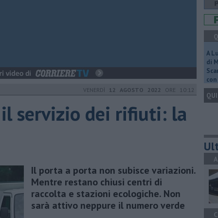
Q
A L
di 
Scar
con 
VENERDÌ
12 AGOSTO 2022
ORE 10:12
QUI
l servizio dei rifiuti: la
Ult
A
Il porta a porta non subisce variazioni.
Mentre restano chiusi centri di
raccolta e stazioni ecologiche. Non
sarà attivo neppure il numero verde
C