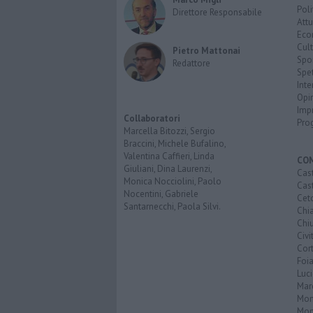
Poli
Direttore Responsabile
Attu
Eco
Cult
Pietro Mattonai
Spo
Redattore
Spet
Inte
Opi
Imp
Collaboratori
Pro
Marcella Bitozzi, Sergio
Braccini, Michele Bufalino,
Valentina Caffieri, Linda
CO
Giuliani, Dina Laurenzi,
Cast
Monica Nocciolini, Paolo
Cast
Nocentini, Gabriele
Cet
Santarnecchi, Paola Silvi.
Chi
Chiu
Civi
Cor
Foi
Luc
Mar
Mon
Mon