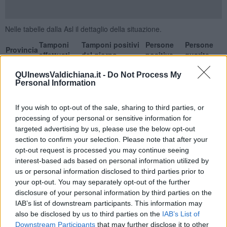
Nelle tabelle dalla Asl il dettaglio della situazione.
Tamponi
Tamponi positivi
Persone
Persone
Provincia
effettuati
del giorno
positive
guarite
Arezzo
648
92
1.698
236
QUInewsValdichiana.it -
Do Not Process My
Grosseto
474
68
3.229
183
Personal Information
Siena
668
78
1.268
128
Asl TSE
1790
238
6195
547
If you wish to opt-out of the sale, sharing to third parties, or
Nuovi positivi per classi d'età
processing of your personal or sensitive information for
Provincia
0-18
19-34
35-49
50-64
65-79
Over 80
Non disponibile
targeted advertising by us, please use the below opt-out
Arezzo
8
14
21
25
10
9
5
section to confirm your selection. Please note that after your
Grosseto
6
6
17
23
12
3
1
opt-out request is processed you may continue seeing
Siena
10
16
10
19
16
7
-
interest-based ads based on personal information utilized by
ASL TSE
24
36
48
67
38
19
6
us or personal information disclosed to third parties prior to
Ricoveri con sintomatologia Covid
your opt-out. You may separately opt-out of the further
disclosure of your personal information by third parties on the
Totale Posti letto occupati
IAB’s list of downstream participants. This information may
Degenza Covid San Donato Arezzo
3
also be disclosed by us to third parties on the
IAB’s List of
TI San Donato Arezzo
0
Downstream Participants
that may further disclose it to other