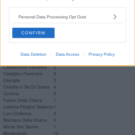
Degenza Covid Misericordia Grosseto
10
third parties.
TI Misericordia Grosseto
2
Personal Data Processing Opt Outs
Nuovi positivi per Comune della provincia di Arezzo
Comune
Tamponi positivi
CONFIRM
Anghiari
2
Arezzo
24
Bibbiena
4
Bucine
3
Data Deletion
Data Access
Privacy Policy
Capolona
1
Castelfranco Piandiscò
3
Castiglion Fiorentino
5
Cavriglia
3
Civitella In Val Di Chiana
4
Cortona
5
Foiano Della Chiana
1
Laterina Pergine Valdarno
1
Loro Ciuffenna
2
Marciano Della Chiana
3
Monte San Savino
1
Montevarchi
13