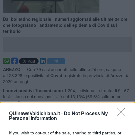
Dal bollettino regionale i numeri aggiornati alle ultime 24 ore
che fotografano l'andamento dell'epidemia di Covid sul
territorio
AREZZO —
Con 79 casi accertati nelle ultime 24 ore, salgono
a 123.328 le positività al
Covid
registrate in provincia di Arezzo dal
2020 ad oggi.
I nuovi positivi Toscani sono
1.204, individuati a fronte di 9.167
test. Il tasso dei nuovi positivi è del 13,13% (66,6% sulle prime
diagnosi).
QUInewsValdichiana.it -
Do Not Process My
Personal Information
Il bollettino regionale segnala oggi altri 11 decessi riconducibili al
If you wish to opt-out of the sale, sharing to third parties, or