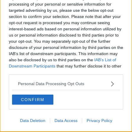
Covid in Toscana, uno dei quali in provincia di Arezzo.
processing of your personal or sensitive information for
Questa la distribuzione delle nuove positività emerse in provincia di
targeted advertising by us, please use the below opt-out
Arezzo e tracciate dall'Asl sud est:
section to confirm your selection. Please note that after your
opt-out request is processed you may continue seeing
Anghiari
3
interest-based ads based on personal information utilized by
Arezzo
24
us or personal information disclosed to third parties prior to
Bibbiena
7
your opt-out. You may separately opt-out of the further
Bucine
3
disclosure of your personal information by third parties on the
Caprese Michelangelo
1
IAB’s list of downstream participants. This information may
Castel San Niccolò
2
also be disclosed by us to third parties on the
IAB’s List of
Castelfranco Piandiscò
5
Downstream Participants
that may further disclose it to other
Castiglion Fibocchi
1
third parties.
Castiglion Fiorentino
3
Cavriglia
5
Personal Data Processing Opt Outs
Cortona
5
Foiano Della Chiana
2
CONFIRM
Laterina Pergine Valdarno
3
Loro Ciuffenna
1
Lucignano
1
Data Deletion
Data Access
Privacy Policy
Monterchi
1
Montevarchi
7