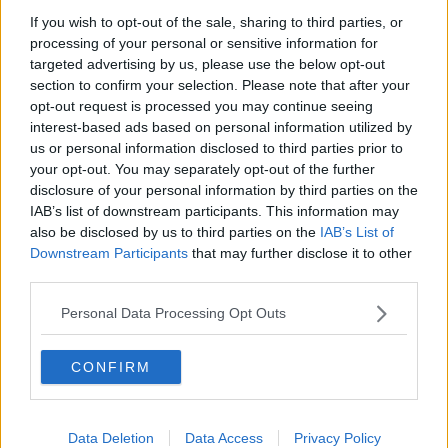
ispirazione.
If you wish to opt-out of the sale, sharing to third parties, or
processing of your personal or sensitive information for
targeted advertising by us, please use the below opt-out
section to confirm your selection. Please note that after your
opt-out request is processed you may continue seeing
La rappresentazione iconografica mutuata dalla scienza rimanda a
interest-based ads based on personal information utilized by
una specie di “pallina” con tante protuberanze, ma non è così che
us or personal information disclosed to third parties prior to
Giorgio “legge” il virus. Usa gli ingranaggi e le corone delle catene
di vecchie bici per abbozzare il volto nel quale incornicia due occhi
your opt-out. You may separately opt-out of the further
sbilenchi, pianta due chiodi che diventano sopracciglia, fissa una
disclosure of your personal information by third parties on the
sorta di catenaccio a indicare un paio di baffi o forse i contorni della
IAB’s list of downstream participants. This information may
bocca. E' una “faccia” quasi indecifrabile, che ha spinto Raffaelli a
also be disclosed by us to third parties on the
IAB’s List of
dare all'opera una forma-non-forma.
Downstream Participants
that may further disclose it to other
third parties.
“
Ho chiamato il mio lavoro la Bestia perchè è qualcosa di
sconvolgente che ha già segnato le nostre vite: l'ho visto per mesi
Personal Data Processing Opt Outs
in ospedale e lo abbiamo visto tutti in tv, al supermercato, dal
fornaio o in ferramenta. Tutti abbiamo avuto paura e vissuto l'ansia
di questa situazione. Così, ho deciso di fermare sulla tela la mia
CONFIRM
visione del Covid. Ogni volta che ci passo davanti provo un senso
di ribrezzo
”.
C'è un messaggio preciso anche nella cornice (mai un accessorio
Data Deletion
Data Access
Privacy Policy