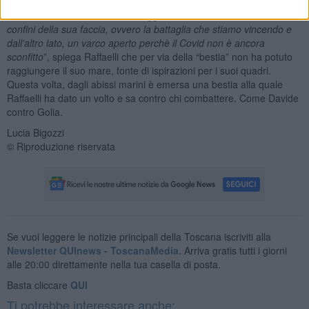
ma parte integrante dell'opera, secondo lo stile di Raffaelli) che da
un lato ha una catena a simboleggiare “
il blocco, la chiusura entro i
confini della sua faccia, ovvero la battaglia che stiamo vincendo e
dall'altro lato, un varco aperto perchè il Covid non è ancora
sconfitto
”, spiega Raffaelli che per via della “bestia” non ha potuto
raggiungere il suo mare, fonte di ispirazioni per i suoi quadri.
Questa volta, dagli abissi marini è emersa una bestia alla quale
Raffaelli ha dato un volto e sa contro chi combattere. Come Davide
contro Golia.
Lucia Bigozzi
© Riproduzione riservata
Se vuoi leggere le notizie principali della Toscana iscriviti alla
Newsletter QUInews - ToscanaMedia.
Arriva gratis tutti i giorni
alle 20:00 direttamente nella tua casella di posta.
Basta cliccare
QUI
Ti potrebbe interessare anche: