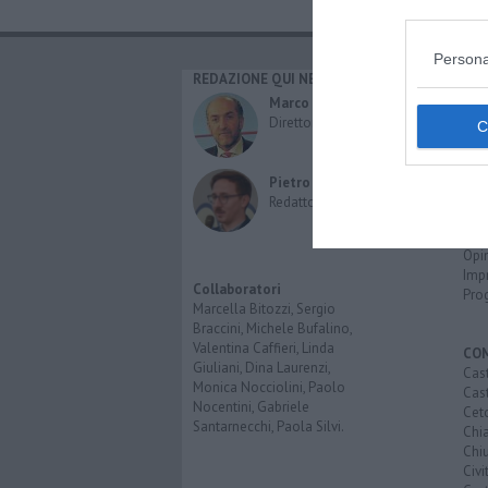
Persona
REDAZIONE QUI NEWS
CAT
Cro
Marco Migli
Poli
Direttore Responsabile
Attu
Eco
Cult
Pietro Mattonai
Spo
Redattore
Spet
Inte
Opi
Imp
Collaboratori
Pro
Marcella Bitozzi, Sergio
Braccini, Michele Bufalino,
Valentina Caffieri, Linda
CO
Giuliani, Dina Laurenzi,
Cast
Monica Nocciolini, Paolo
Cast
Nocentini, Gabriele
Cet
Santarnecchi, Paola Silvi.
Chi
Chiu
Civi