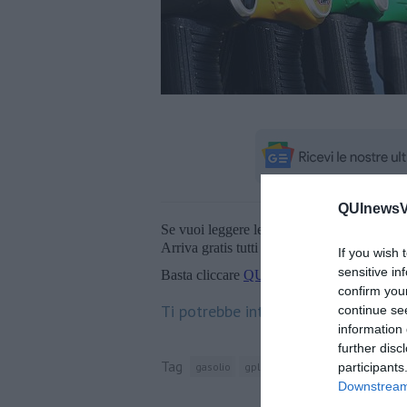
QUInewsVa
Se vuoi leggere le notizie principali della T
Arriva gratis tutti i giorni alle 20:00 dirett
If you wish 
sensitive in
Basta cliccare
QUI
confirm you
Ti potrebbe interessare anche:
continue se
information 
further disc
Tag
participants
gasolio
gpl
provincia di arezzo
minis
Downstream 