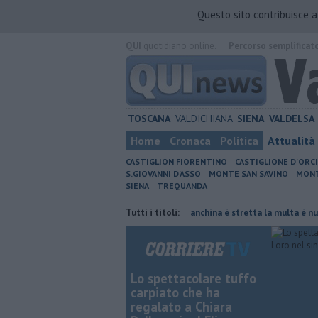
Questo sito contribuisce 
QUI
quotidiano online.
Percorso semplificat
TOSCANA
VALDICHIANA
SIENA
VALDELSA
Home
Cronaca
Politica
Attualità
CASTIGLION FIORENTINO
CASTIGLIONE D'ORC
S.GIOVANNI D'ASSO
MONTE SAN SAVINO
MONT
SIENA
TREQUANDA
iornata di fuoco
Autovelox, se la banchina è stretta la multa è nulla
Tutti i titoli:
Lo spettacolare tuffo
carpiato che ha
regalato a Chiara