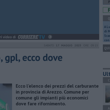
Q
A L
di 
Scar
con 
SABATO
17 MAGGIO 2025
ORE 09:15
QUI
, gpl, ecco dove
Ult
C
Ecco l'elenco dei prezzi del carburante
in provincia di Arezzo. Comune per
comune gli impianti più economici
dove fare rifornimento.
A