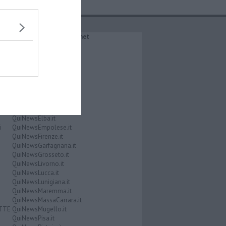
IL NETWORK QuiNews.net
QuiNewsAbetone.it
QuiNewsAmiata.it
QuiNewsAnimali.it
QuiNewsArezzo.it
QuiNewsCasentino.it
QuiNewsCecina.it
QuiNewsChianti.it
QuiNewsCuoio.it
QuiNewsElba.it
i
QuiNewsEmpolese.it
QuiNewsFirenze.it
QuiNewsGarfagnana.it
QuiNewsGrosseto.it
QuiNewsLivorno.it
QuiNewsLucca.it
QuiNewsLunigiana.it
QuiNewsMaremma.it
QuiNewsMassaCarrara.it
ATTE
QuiNewsMugello.it
QuiNewsPisa.it