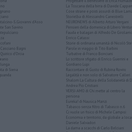
tona
Progettare il benessere di Erica Fiumalbi
ano
La Toscana della birra di Davide Cappan
ignano
Cose strane e posti assurdi di Blue Lam
ciano
Storielba di Alessandro Canestrelli
talcino-S.Giovanni d'Asso
NEURONEWS di Alberto Arturo Vergani
te San Savino
Pensieri della domenica di Libero Ventur
tepulciano
Fauda e balagan di Alfredo De Girolam
nza
Enrico Catassi
icofani
Storie di ordinaria umanità di Nicolò Ste
 Casciano Bagni
Parole in viaggio di Tito Barbini
Quirico d'Orcia
Turbative di Franco Bonciani
teano
Lo scrittore sfigato di Enrico Guerrini e
alunga
Gordiano Lupi
ita di Siena
Raccontare di Gusto di Rubina Rovini
quanda
Legalità e non solo di Salvatore Calleri
Shalom La Cultura della Solidarietà di 
Andrea Pio Cristiani
VERSI-AMO di Chi mette al centro la
persona
Eureka! di Nausica Manzi
Tabasco senza filtro di Tabasco n.6
Ci vuole un fisico di Michele Campisi
Economia e territorio, da globale a loca
Daniele Salvadori
La dama a scacchi di Carlo Belciani