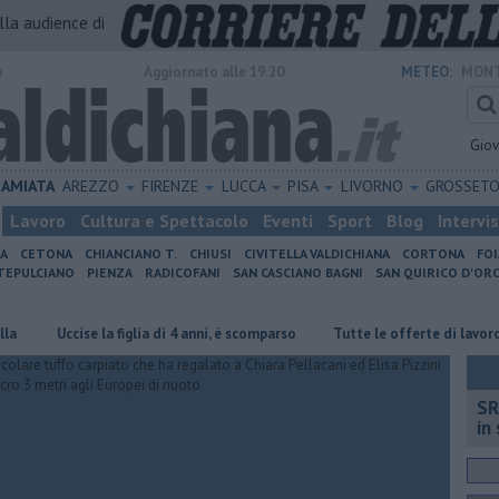
alla audience di
o
Aggiornato alle 19:20
METEO:
MONT
Gio
AMIATA
AREZZO
FIRENZE
LUCCA
PISA
LIVORNO
GROSSET
Lavoro
Cultura e Spettacolo
Eventi
Sport
Blog
Intervi
IA
CETONA
CHIANCIANO T.
CHIUSI
CIVITELLA VALDICHIANA
CORTONA
FO
EPULCIANO
PIENZA
RADICOFANI
SAN CASCIANO BAGNI
SAN QUIRICO D'ORC
Uccise la figlia di 4 anni, è scomparso
​Tutte le offerte di lavoro in pr
SR
in