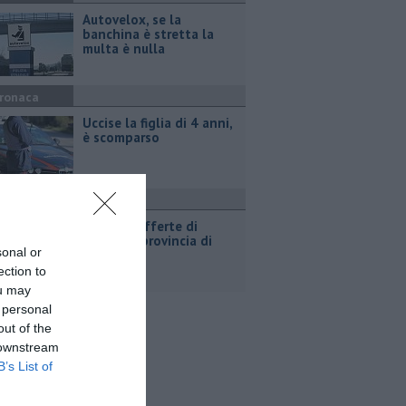
Autovelox, se la
banchina è stretta la
multa è nulla
ronaca
Uccise la figlia di 4 anni,
è scomparso
ttualità
​Tutte le offerte di
lavoro in provincia di
sonal or
Arezzo
ection to
ou may
 personal
out of the
 downstream
B’s List of