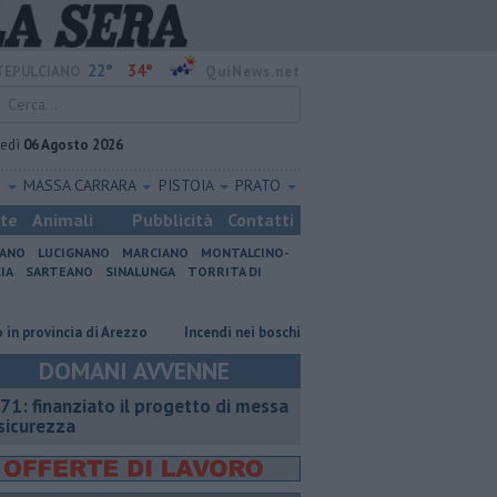
22°
34°
EPULCIANO
QuiNews.net
vedì
06 Agosto 2026
O
MASSA CARRARA
PISTOIA
PRATO
ste
Animali
Pubblicità
Contatti
IANO
LUCIGNANO
MARCIANO
MONTALCINO-
IA
SARTEANO
SINALUNGA
TORRITA DI
ovincia di Arezzo
Incendi nei boschi, un'altra giornata di fuoco
Auto
DOMANI AVVENNE
71: finanziato il progetto di messa
 sicurezza