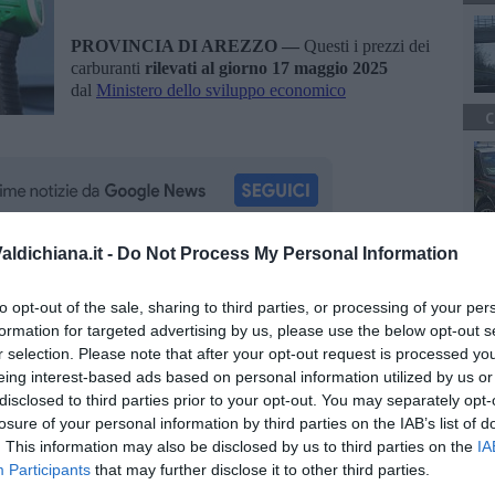
PROVINCIA DI AREZZO —
Questi i prezzi dei
carburanti
rilevati al giorno 17 maggio 2025
dal
Ministero dello sviluppo economico
C
A
ldichiana.it -
Do Not Process My Personal Information
oscana iscriviti alla
Newsletter QUInews - ToscanaMedia.
amente nella tua casella di posta.
to opt-out of the sale, sharing to third parties, or processing of your per
formation for targeted advertising by us, please use the below opt-out s
r selection. Please note that after your opt-out request is processed y
eing interest-based ads based on personal information utilized by us or
disclosed to third parties prior to your opt-out. You may separately opt-
losure of your personal information by third parties on the IAB’s list of
. This information may also be disclosed by us to third parties on the
IA
tero dello sviluppo economico
Participants
that may further disclose it to other third parties.