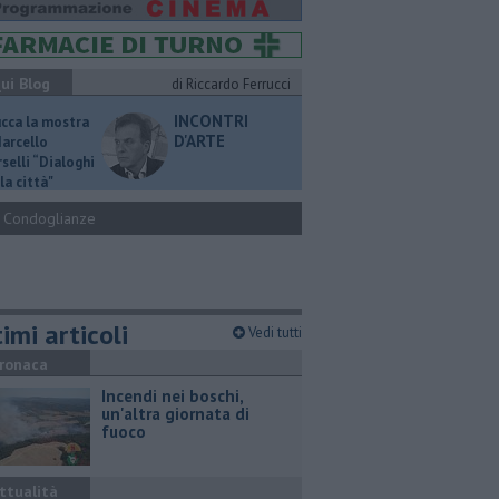
ui Blog
di Riccardo Ferrucci
INCONTRI
ucca la mostra
D'ARTE
Marcello
selli “Dialoghi
la città"
Condoglianze
imi articoli
Vedi tutti
ronaca
Incendi nei boschi,
un'altra giornata di
fuoco
ttualità