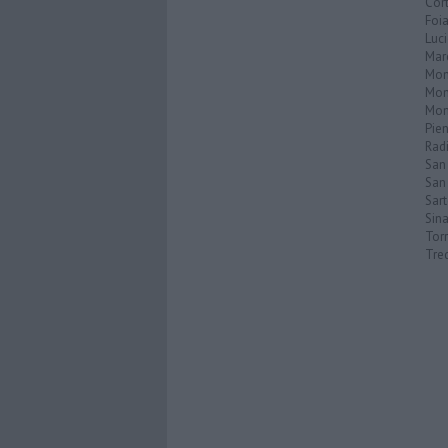
Cor
Foi
Luc
Mar
Mon
Mon
Mon
Pie
Rad
San
San 
Sar
Sin
Torr
Tre