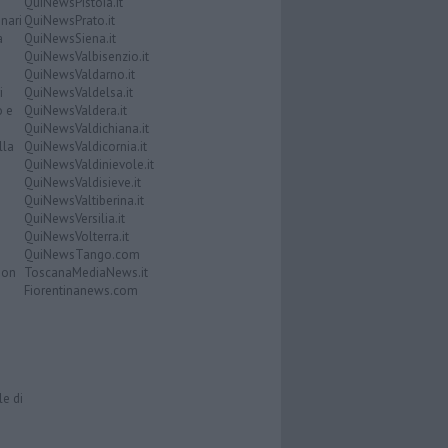
QuiNewsPistoia.it
nari
QuiNewsPrato.it
a
QuiNewsSiena.it
QuiNewsValbisenzio.it
QuiNewsValdarno.it
i
QuiNewsValdelsa.it
o e
QuiNewsValdera.it
QuiNewsValdichiana.it
lla
QuiNewsValdicornia.it
QuiNewsValdinievole.it
QuiNewsValdisieve.it
QuiNewsValtiberina.it
QuiNewsVersilia.it
QuiNewsVolterra.it
QuiNewsTango.com
Don
ToscanaMediaNews.it
Fiorentinanews.com
le di