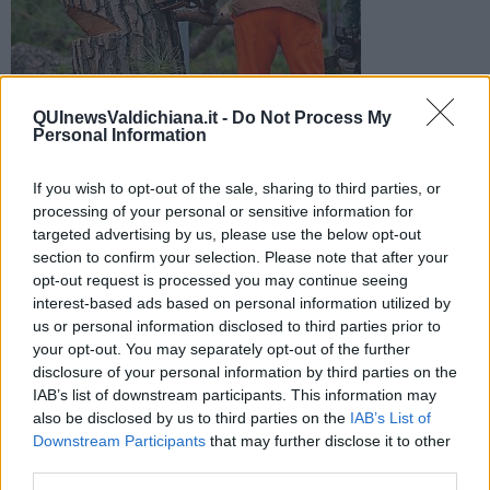
Tanti sono i candidati ammessi alla selezione, da parte
QUInewsValdichiana.it -
Do Not Process My
dell'Unione dei Comuni Amiata Val d'Orcia, di un operaio
Personal Information
specializzato di IV livello
If you wish to opt-out of the sale, sharing to third parties, or
processing of your personal or sensitive information for
targeted advertising by us, please use the below opt-out
section to confirm your selection. Please note that after your
opt-out request is processed you may continue seeing
PIANCASTAGNAIO —
Il servizio "Forestazione, demanio
interest-based ads based on personal information utilized by
regionale, antincendio, ambiente Vincolo idrgeologico, SA catasto
us or personal information disclosed to third parties prior to
incendi vendite legname bonifica" dell'
Unione dei Comuni Amiata
your opt-out. You may separately opt-out of the further
Val d'Orcia
(Abbadia San Salvatore, Castiglione d’Orcia,
disclosure of your personal information by third parties on the
Piancastagnaio, Radicofani, San Quirico d’Orcia) ha reso noto
l'elenco degli ammessi alla
selezione per l'assunzione di un
IAB’s list of downstream participants. This information may
operaio forestale
, per lo svolgimento delle attività idraulico-
also be disclosed by us to third parties on the
IAB’s List of
forestali e idraulico-agrarie sul territorio.
Downstream Participants
that may further disclose it to other
third parties.
Ebbene, i candidati ammessi alla selezione sono ben
34
. E fra