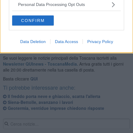
questi aspiranti operai forestali non figurano
donne
.
Personal Data Processing Opt Outs
CONFIRM
Data Deletion
Data Access
Privacy Policy
Se vuoi leggere le notizie principali della Toscana iscriviti alla
Newsletter QUInews - ToscanaMedia.
Arriva gratis tutti i giorni
alle 20:00 direttamente nella tua casella di posta.
Basta cliccare
QUI
Ti potrebbe interessare anche:
Il freddo porta neve e ghiaccio, scatta l'allerta
Siena-Bettolle, avanzano i lavori
Geotermia, ventidue imprese chiedono risposte