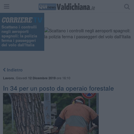
"
Scattano i controlli
negli aeroporti
spagnoli: la polizia
ferma i passeggeri
del volo dall'Italia
Indietro
,
Giovedì
ore 16:10
Lavoro
12 Dicembre 2019
In 34 per un posto da operaio forestale